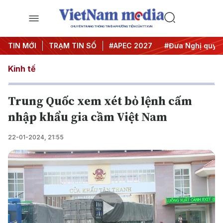
CHUYÊN TRANG THÔNG TIN ĐA PHƯƠNG TIỆN CỦA TTXVN
#Hội nghị Trung ương 3
TIN MỚI
TRẠM TIN SỐ
#APEC 2027
#Đưa Nghị quyết 
Kinh tế
Trung Quốc xem xét bỏ lệnh cấm
nhập khẩu gia cầm Việt Nam
22-01-2024, 21:55