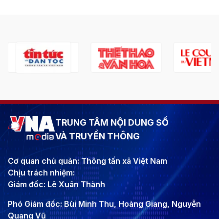
TRUNG TÂM NỘI DUNG SỐ
VÀ TRUYỀN THÔNG
Cơ quan chủ quản: Thông tấn xã Việt Nam
Chịu trách nhiệm:
Giám đốc: Lê Xuân Thành
Phó Giám đốc: Bùi Minh Thu, Hoàng Giang, Nguyễn
Quang Vũ