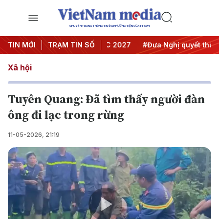
CHUYÊN TRANG THÔNG TIN ĐA PHƯƠNG TIỆN CỦA TTXVN
nghị Trung ương 3
TIN MỚI
TRẠM TIN SỐ
#APEC 2027
#Đưa Nghị quyết thành hà
Xã hội
Tuyên Quang: Đã tìm thấy người đàn
ông đi lạc trong rừng
11-05-2026, 21:19