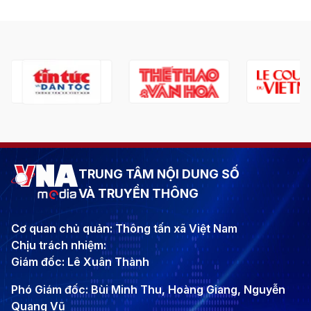
TRUNG TÂM NỘI DUNG SỐ
VÀ TRUYỀN THÔNG
Cơ quan chủ quản: Thông tấn xã Việt Nam
Chịu trách nhiệm:
Giám đốc: Lê Xuân Thành
Phó Giám đốc: Bùi Minh Thu, Hoàng Giang, Nguyễn
Quang Vũ