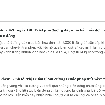
ninh 365+ ngày 1/8: Triệt phá đường dây mua bán hóa đơn 
0 tỉ đồng
riệt phá đường dây mua bán hóa đơn hơn 2.000 tỉ đồng 2/ Liên tiếp kh
vận chuyển trái phép vật liệu nổ qua biên giới 3/ Xác minh làm rõ vụ cưa
anh trong khuôn viên một xã ở Gia Lai 4/ Phạt tù 14 bị cáo trong vụ sản
hẩm giả ở MediPhar 5/ Hà Nội lần đầu xét xử vụ kiện công ích 6/
 cao ý thức chấp hành pháp luật về sở hữu trí tuệ
 điểm Kinh tế: Thị trường kim cương trước phép thử niềm t
trường vàng và kim cương vừa trải qua những biến động chưa từng c
g khi giá vàng liên tục biến động thì kim cương lại dính phải bê bối 
ày khiến nhiều người đặt ra câu hỏi về pháp lý và lựa
 tài sản tích lũy để hạn chế rủi ro. Chuyên gia tài chính cũng đã có 
 tích về vấn đề này.