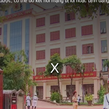
 được, có thể do kết nối mạng bị lỗi hoặc định dạn
Play
Video