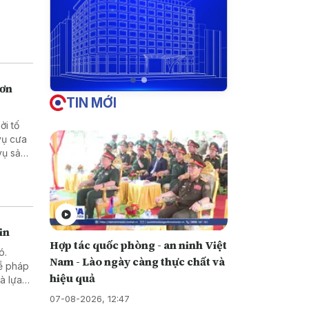
hơn
TIN MỚI
ởi tố
in
Hợp tác quốc phòng - an ninh Việt
ó.
Nam - Lào ngày càng thực chất và
về pháp
hiệu quả
những
07-08-2026, 12:47