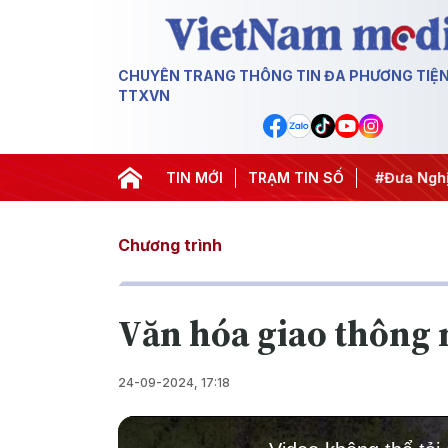
CHUYÊN TRANG THÔNG TIN ĐA PHƯƠNG TIỆ
TTXVN
#Hội nghị Trung ương 3
TIN MỚI
TRẠM TIN SỐ
#APEC 2027
#Đưa Nghị 
Chương trình
Văn hóa giao thông 
24-09-2024, 17:18
This
is