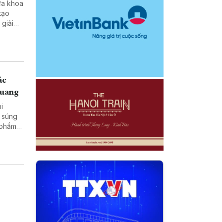
ưa khoa
tạo
ở vùng
ác
Quang
hi