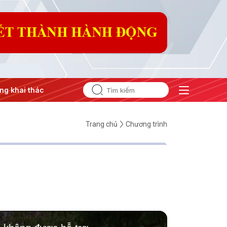
 khai thác IUU
#Căng thẳng Trung Đông
#An ninh năng l
Trang chủ
Chương trình