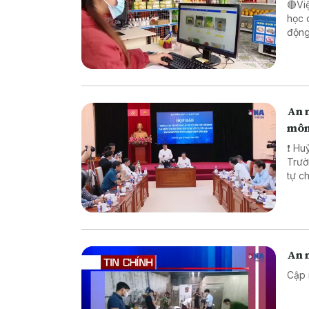
🔴Vi
học 
động lực ch
pháp
biên
An n
môn
❗ Huỷ
Trường TH
tự chế săn b
chế biến khô
An n
Cập 