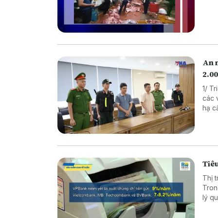
An 
2.00
1/ T
các vụ 
hạ cây x
xuất thực p
Nâng
Tiêu
Thị 
Tron
lý quy mô lớn. Diễn biến n
chọn
phân