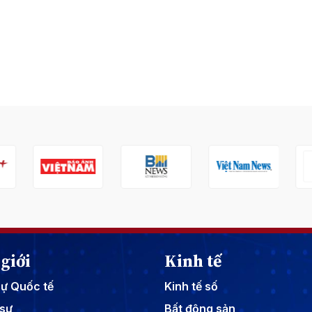
giới
Kinh tế
sự Quốc tế
Kinh tế số
sự
Bất động sản