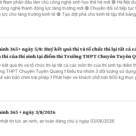
ệt Nam phấn đấu làm chủ công nghệ sinh học thế hệ mới 🔴 Hà Nội đ
công nghệ thành động lực tăng trưởng mới 🔴 Chuyển đổi số tiếp tục 
o tăng trưởng kinh tế 🔴 Tạo đột phá cho kinh tế tập thể bằng giải
 công nghệ số 🔴 Đẩy mạnh chuyển đổi số trong thủ tục hành chính 
 Đồng Nai
inh 365+ ngày 5/8: Huỷ kết quả thi và tổ chức thi lại tất cả c
 thi của thí sinh tại điểm thi Trường THPT Chuyên Tuyên 
 kết quả thi và tổ chức thi lại tất cả các môn thi của thí sinh tại điểm t
PT Chuyên Tuyên Quang ❗ Điều tra nhóm 3 đối tượng sử dụng súng
ắn chim trái phép ❗ Phát hiện xe khách chở hơn 800 kg thực phẩm
ng rõ nguồn gốc. ❗ Khởi tố 16 đối tượng trong đường dây đánh bạc
trực tuyến nghìn tỷ ❗Cảnh báo các thủ đoạn lừa đảo mùa tựu trường
inh 365 + ngày 3/8/2026
nhật tin tức an ninh, an toàn đáng chú ý ngày 03/08/2026