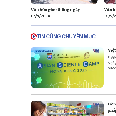
Văn hóa giao thông ngày
Văn h
17/9/2024
10/9/
TIN CÙNG CHUYÊN MỤC
Việ
* Vi
Ngày
nước
Dòng
phá