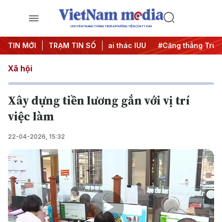
CHUYÊN TRANG THÔNG TIN ĐA PHƯƠNG TIỆN CỦA TTXVN
00 ngày đêm
TIN MỚI
TRẠM TIN SỐ
#Chống khai thác IUU
#Căng thẳng Trung Đô
Xã hội
Xây dựng tiền lương gắn với vị trí
việc làm
22-04-2026, 15:32