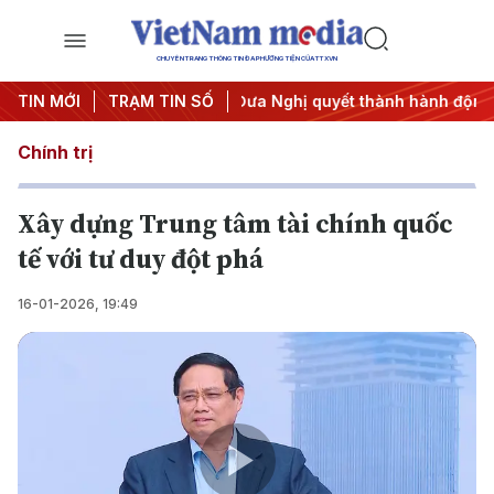
CHUYÊN TRANG THÔNG TIN ĐA PHƯƠNG TIỆN CỦA TTXVN
3
TIN MỚI
#APEC 2027
TRẠM TIN SỐ
#Đưa Nghị quyết thành hành động
#Chiế
Chính trị
Xây dựng Trung tâm tài chính quốc
tế với tư duy đột phá
16-01-2026, 19:49