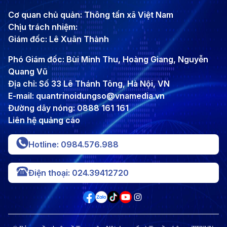
Cơ quan chủ quản: Thông tấn xã Việt Nam
Chịu trách nhiệm:
Giám đốc: Lê Xuân Thành
Phó Giám đốc: Bùi Minh Thu, Hoàng Giang, Nguyễn
Quang Vũ
Địa chỉ: Số 33 Lê Thánh Tông, Hà Nội, VN
E-mail: quantrinoidungso@vnamedia.vn
Đường dây nóng: 0888 161 161
Liên hệ quảng cáo
Hotline: 0984.576.988
Điện thoại: 024.39412720