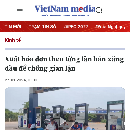
CHUYÊN TRANG THÔNG TIN ĐA PHƯƠNG TIỆN CỦA TTXVN
#Hội nghị Trung ương 3
TIN MỚI
TRẠM TIN SỐ
#APEC 2027
#Đưa Nghị quyết th
Kinh tế
Xuất hóa đơn theo từng lần bán xăng
dầu để chống gian lận
27-01-2024, 18:38