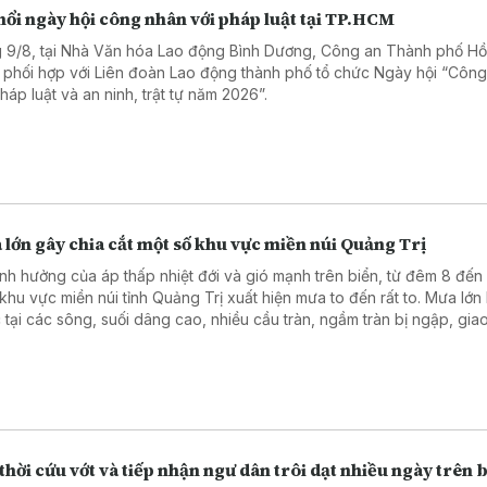
nổi ngày hội công nhân với pháp luật tại TP.HCM
 9/8, tại Nhà Văn hóa Lao động Bình Dương, Công an Thành phố Hồ
 phối hợp với Liên đoàn Lao động thành phố tổ chức Ngày hội “Côn
háp luật và an ninh, trật tự năm 2026”.
lớn gây chia cắt một số khu vực miền núi Quảng Trị
nh hưởng của áp thấp nhiệt đới và gió mạnh trên biển, từ đêm 8 đến
 khu vực miền núi tỉnh Quảng Trị xuất hiện mưa to đến rất to. Mưa lớn
 tại các sông, suối dâng cao, nhiều cầu tràn, ngầm tràn bị ngập, gia
ột số khu vực tạm thời bị chia cắt.
thời cứu vớt và tiếp nhận ngư dân trôi dạt nhiều ngày trên 