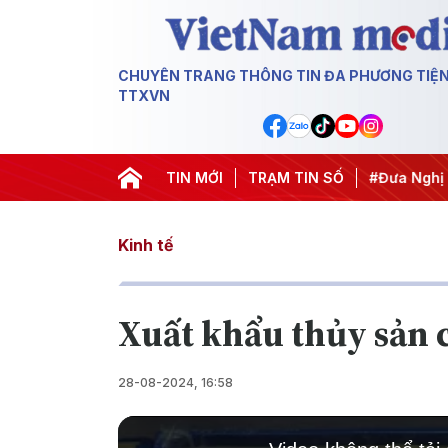
CHUYÊN TRANG THÔNG TIN ĐA PHƯƠNG TIỆ
TTXVN
ghị Trung ương 3
#APEC 2027
TIN MỚI
TRẠM TIN SỐ
#Đưa Nghị quyết thành hàn
Kinh tế
Xuất khẩu thủy sản 
28-08-2024, 16:58
This
is