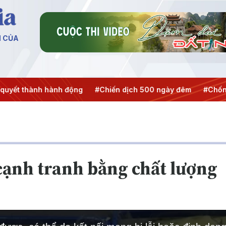
N CỦA
h động
#Chiến dịch 500 ngày đêm
#Chống khai thác IUU
cạnh tranh bằng chất lượng