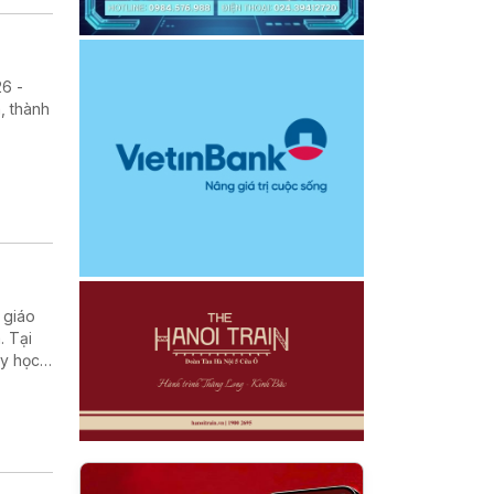
26 -
, thành
 giáo
. Tại
ạy học,