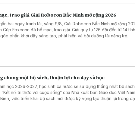
mạc, trao giải Giải Robocon Bắc Ninh mở rộng 2026
gần hai ngày tranh tài, sáng 9/8, Giải Robocon Bắc Ninh mở rộng 20
h Cúp Foxconn đã bế mạc, trao giải. Giải quy tụ 126 đội đến từ 14 tỉnh
 góp phần khơi dậy sáng tạo, phát hiện và bồi dưỡng tài năng trẻ.
 chung một bộ sách, thuận lợi cho dạy và học
ăm học 2026-2027, học sinh cả nước sẽ sử dụng thống nhất bộ sách
 “Kết nối tri thức với cuộc sống” của Nhà xuất bản Giáo dục Việt Nam
 Biên, việc triển khai bộ sách mới được kỳ vọng tạo thuận lợi trong d
 lý nhà trường và giảm chi phí chuẩn bị sách cho học sinh.