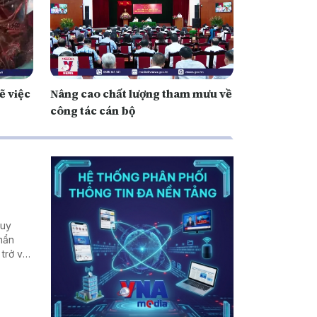
ẽ việc
Nâng cao chất lượng tham mưu về
công tác cán bộ
huy
hẩn
 trở về