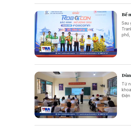
Bế 
Sau 
Tran
phố,
Dùng
Từ n
khoa
Điện
quản