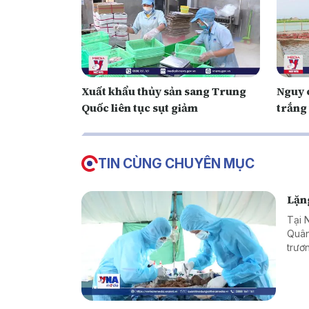
Xuất khẩu thủy sản sang Trung
Nguy 
Quốc liên tục sụt giảm
trắng
TIN CÙNG CHUYÊN MỤC
Lặng
Tại N
Quân
trươn
với g