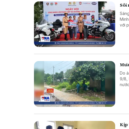
Sôi 
Sáng
Minh
với p
Mưa 
Do ả
9/8,
nước
tại m
Kịp 