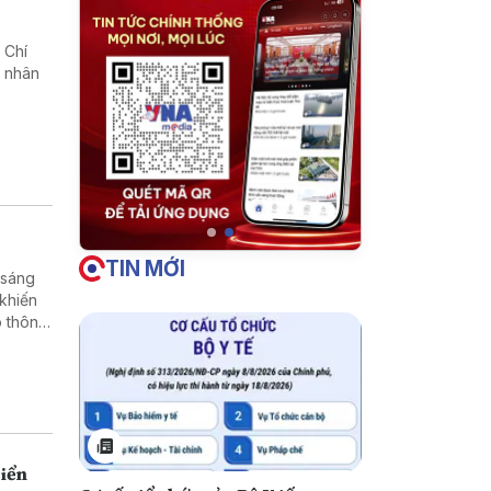
 Chí
g nhân
TIN MỚI
 sáng
 khiến
o thông
biển