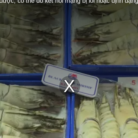
 được, có thể do kết nối mạng bị lỗi hoặc định dạn
Play
Video