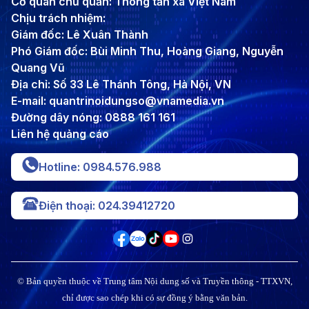
Cơ quan chủ quản: Thông tấn xã Việt Nam
Chịu trách nhiệm:
Giám đốc: Lê Xuân Thành
Phó Giám đốc: Bùi Minh Thu, Hoàng Giang, Nguyễn
Quang Vũ
Địa chỉ: Số 33 Lê Thánh Tông, Hà Nội, VN
E-mail: quantrinoidungso@vnamedia.vn
Đường dây nóng: 0888 161 161
Liên hệ quảng cáo
Hotline: 0984.576.988
Điện thoại: 024.39412720
© Bản quyền thuộc về Trung tâm Nội dung số và Truyền thông - TTXVN,
chỉ được sao chép khi có sự đồng ý bằng văn bản.