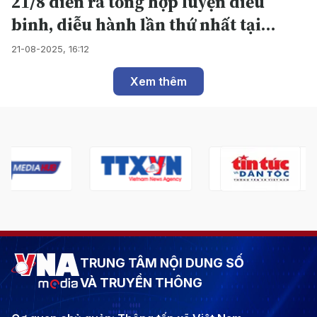
21/8 diễn ra tổng hợp luyện diễu
binh, diễu hành lần thứ nhất tại
Quảng trường Ba Đình.
21-08-2025, 16:12
Xem thêm
TRUNG TÂM NỘI DUNG SỐ
VÀ TRUYỀN THÔNG