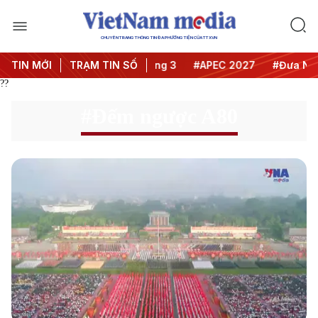
CHUYÊN TRANG THÔNG TIN ĐA PHƯƠNG TIỆN CỦA TTXVN
TIN MỚI
#Hội nghị Trung ương 3
TRẠM TIN SỐ
#APEC 2027
#Đưa Nghị qu
??
#Đếm ngược A80