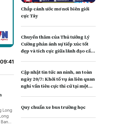
Chắp cánh ước mơ nơi biên giới
cực Tây
Chuyến thăm của Thủ tướng Lý
Cường phản ánh sự tiếp xúc tốt
đẹp và tích cực giữa lãnh đạo cấp
cao Việt Nam - Trung Quốc
 09:41
Cập nhật tin tức an ninh, an toàn
ngày 20/7: Khởi tố vụ án liên quan
nghi vấn tiêu cực thi cử tại một
điểm thi ở Quảng Trị.
h
Quy chuẩn xe bus trường học
ng Long
 Long
o Ban
ấn