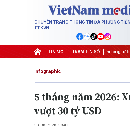
CHUYÊN TRANG THÔNG TIN ĐA PHƯƠNG TIỆ
TTXVN
ng
#An ninh năng lượng
TIN MỚI
#Bảo vệ nền tảng tư tưởng của Đả
TRẠM TIN SỐ
Infographic
5 tháng năm 2026: X
vượt 30 tỷ USD
03-06-2026, 09:41