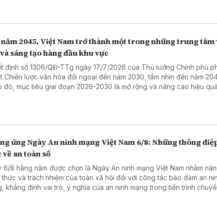
n viên, vận động viên, nghệ sĩ đến từ Hà Nội, các tỉnh, thành phố tro
 và nhiều đoàn quốc tế. Sự kiện dự kiến thu hút khoảng 10.000-15.00
 giả trực tiếp, đồng thời tiếp cận trên 100.000 lượt theo dõi thông qu
tảng truyền thông số.
 năm 2045, Việt Nam trở thành một trong những trung tâm
 và sáng tạo hàng đầu khu vực
t định số 1306/QĐ-TTg ngày 17/7/2026 của Thủ tướng Chính phủ p
t Chiến lược văn hóa đối ngoại đến năm 2030, tầm nhìn đến năm 204
 đó, mục tiêu giai đoạn 2026-2030 là mở rộng và nâng cao hiệu qu
quốc tế về văn hóa với các quốc gia, vùng lãnh thổ, các tổ chức, cơ 
hóa, các tập đoàn kinh tế, công nghiệp văn hóa trong khu vực và trê
, tạo xung lực phát triển mới cho các lĩnh vực văn hóa, công nghiệp v
trung vào những lĩnh vực thế mạnh (điện ảnh, nghệ thuật biểu diễn, du
óa, di sản...).
ng ứng Ngày An ninh mạng Việt Nam 6/8: Những thông điệp
 về an toàn số
 6/8 hằng năm được chọn là Ngày An ninh mạng Việt Nam nhằm nâ
 thức và trách nhiệm của toàn xã hội đối với công tác bảo đảm an ni
, khẳng định vai trò, ý nghĩa của an ninh mạng trong tiến trình chuyể
uốc gia, thúc đẩy sự tham gia của các cơ quan nhà nước, doanh ngh
i dân trong xây dựng không gian số an toàn, lành mạnh và đáng tin 
g bối cảnh các hình thức lừa đảo trực tuyến, đánh cắp dữ liệu cá nh