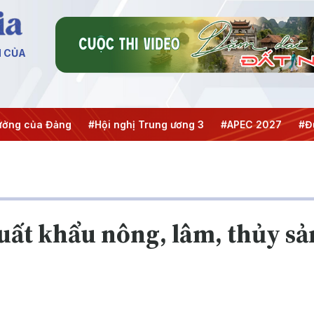
N CỦA
ng
#Hội nghị Trung ương 3
#APEC 2027
#Đưa Nghị quy
uất khẩu nông, lâm, thủy sả