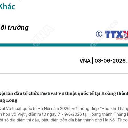
VNA | 03-06-2026,
ội lần đầu tổ chức Festival Võ thuật quốc tế tại Hoàng thàn
ng Long
ival Võ thuật quốc tế Hà Nội năm 2026, với thông điệp “Hào khí Thă
nh hoa võ Việt”, diễn ra từ ngày 7 - 9/8/2026 tại Hoàng thành Thăng
ột số địa điểm thi đấu, biểu diễn trên địa bàn thành phố Hà Nội. The
hức, Festival dự kiến quy tụ khoảng 1.500 - 2.000 võ sư, võ sinh, hu