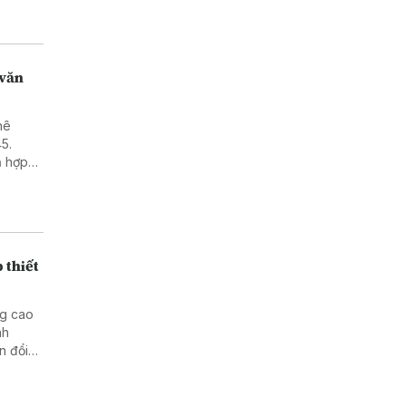
ng cả
0 lượt
a các
 văn
hê
5.
ả hợp
quan
n thế
ăn hóa,
 lịch
 thiết
ng cao
nh
n đổi
iệp và
cậy.
ân, phát