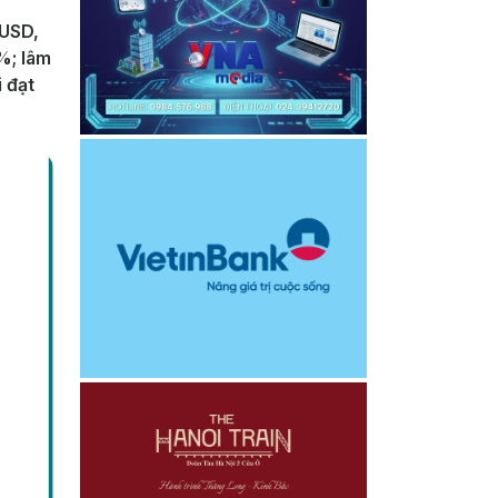
 USD,
%; lâm
 đạt