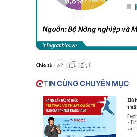
Chia sẻ
1
TIN CÙNG CHUYÊN MỤC
Hà N
Thă
Fest
- Ti
và m
Tổ c