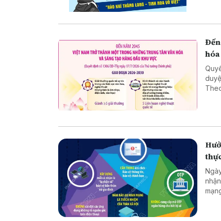
luyệ
nước
khán
nền 
Đến
hóa
Quyế
duyệ
Theo
tác 
văn 
giới
tập 
văn h
Hưở
thực
Ngày
nhận
mạng
số q
ngườ
Tron