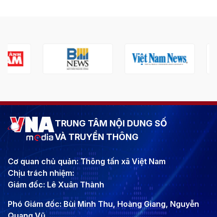
TRUNG TÂM NỘI DUNG SỐ
VÀ TRUYỀN THÔNG
Cơ quan chủ quản: Thông tấn xã Việt Nam
Chịu trách nhiệm:
Giám đốc: Lê Xuân Thành
Phó Giám đốc: Bùi Minh Thu, Hoàng Giang, Nguyễn
Quang Vũ