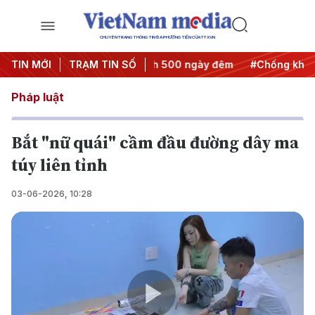
CHUYÊN TRANG THÔNG TIN ĐA PHƯƠNG TIỆN CỦA TTXVN
ành động
TIN MỚI
#Chiến dịch 500 ngày đêm
TRẠM TIN SỐ
#Chống khai thác IU
Pháp luật
Bắt "nữ quái" cầm đầu đường dây ma
túy liên tỉnh
03-06-2026, 10:28