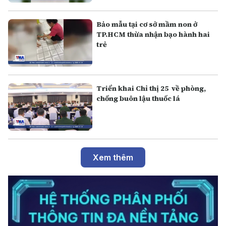
Bảo mẫu tại cơ sở mầm non ở
TP.HCM thừa nhận bạo hành hai
trẻ
Triển khai Chỉ thị 25 về phòng,
chống buôn lậu thuốc lá
Xem thêm