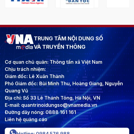
TRUNG TÂM NỘI DUNG SỐ
VÀ TRUYỀN THÔNG
Cơ quan chủ quản: Thông tấn xã Việt Nam
Chịu trách nhiệm:
Giám đốc: Lê Xuân Thành
Phó Giám đốc: Bùi Minh Thu, Hoàng Giang, Nguyễn
Quang Vũ
Địa chỉ: Số 33 Lê Thánh Tông, Hà Nội, VN
E-mail: quantrinoidungso@vnamedia.vn
Đường dây nóng: 0888 161 161
Liên hệ quảng cáo
Hotline: 0984.576.988