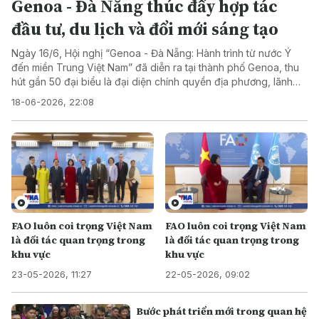
Genoa - Đà Nẵng thúc đẩy hợp tác
đầu tư, du lịch và đổi mới sáng tạo
Ngày 16/6, Hội nghị “Genoa - Đà Nẵng: Hành trình từ nước Ý
đến miền Trung Việt Nam” đã diễn ra tại thành phố Genoa, thu
hút gần 50 đại biểu là đại diện chính quyền địa phương, lãnh
đạo doanh nghiệp, hiệp hội doanh nghiệp, trường đại học và
18-06-2026, 22:08
các tổ chức liên quan của hai bên.
FAO luôn coi trọng Việt Nam
FAO luôn coi trọng Việt Nam
là đối tác quan trọng trong
là đối tác quan trọng trong
khu vực
khu vực
23-05-2026, 11:27
22-05-2026, 09:02
Bước phát triển mới trong quan hệ