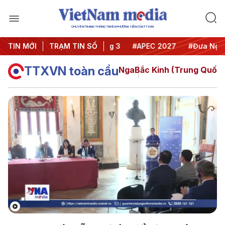
CHUYÊN TRANG THÔNG TIN ĐA PHƯƠNG TIỆN CỦA TTXVN
TIN MỚI
#Hội nghị Trung ương 3
TRẠM TIN SỐ
#APEC 2027
#Đưa Nghị qu
TTXVN toàn cầu
Nga
Bắc Kinh (Trung Quốc)