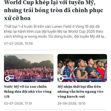
World Cup khép lại với tuyển Mỹ,
nhưng trái bóng tròn đã chinh phục
xứ cờ hoa
Thất bại 1-4 trước Bỉ trên sân Lumen Field ở Vòng 16 đội đã
khép lại hành trình của đội tuyển Mỹ tại World Cup 2026 theo
cách không ai mong muốn. Dù dừng bước, đội tuyển Mỹ đã tạo
ra bầu không khí mà nhiều thế hệ cầu thủ trước chưa từng có
07-07-2026, 15:59
được. Quan trọng hơn, bóng đá đã trở thành chủ đề được nhắc
đến trong những cuộc trò chuyện thường ngày của người Mỹ,
điều vốn rất hiếm trước đây.
Nước Mỹ vỡ òa sau chiến
Mỹ nhận thất bại đầu tiên
thắng đưa đội nhà vào vòng
nhưng vẫn hiên ngang vào
1/8
vòng knock-out
02-07-2026, 17:31
26-06-2026, 15:10