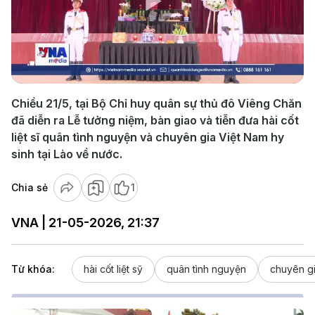
Play
Video
Chiều 21/5, tại Bộ Chỉ huy quân sự thủ đô Viêng Chăn
đã diễn ra Lễ tưởng niệm, bàn giao và tiễn đưa hài cốt
liệt sĩ quân tình nguyện và chuyên gia Việt Nam hy
sinh tại Lào về nước.
Chia sẻ
1
VNA | 21-05-2026, 21:37
Từ khóa:
hài cốt liệt sỹ
quân tình nguyện
chuyên gi