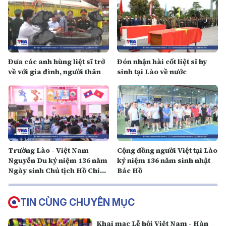
Đưa các anh hùng liệt sĩ trở
Đón nhận hài cốt liệt sĩ hy
về với gia đình, người thân
sinh tại Lào về nước
Trường Lào - Việt Nam
Cộng đồng người Việt tại Lào
Nguyễn Du kỷ niệm 136 năm
kỷ niệm 136 năm sinh nhật
Ngày sinh Chủ tịch Hồ Chí
Bác Hồ
Minh
TIN CÙNG CHUYÊN MỤC
Khai mạc Lễ hội Việt Nam - Hàn