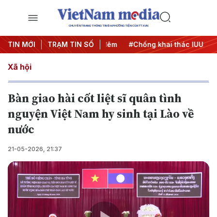
CHUYÊN TRANG THÔNG TIN ĐA PHƯƠNG TIỆN CỦA TTXVN
g
TIN MỚI
#Chiến dịch 500 ngày đêm
TRẠM TIN SỐ
#Chống khai thác IUU
#Că
Xã hội
Bàn giao hài cốt liệt sĩ quân tình
nguyện Việt Nam hy sinh tại Lào về
nước
21-05-2026, 21:37