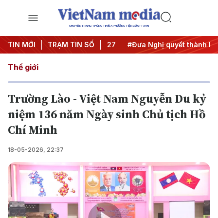
CHUYÊN TRANG THÔNG TIN ĐA PHƯƠNG TIỆN CỦA TTXVN
hị Trung ương 3
TIN MỚI
TRẠM TIN SỐ
#APEC 2027
#Đưa Nghị quyết thành hành
Thế giới
Trường Lào - Việt Nam Nguyễn Du kỷ
niệm 136 năm Ngày sinh Chủ tịch Hồ
Chí Minh
18-05-2026, 22:37