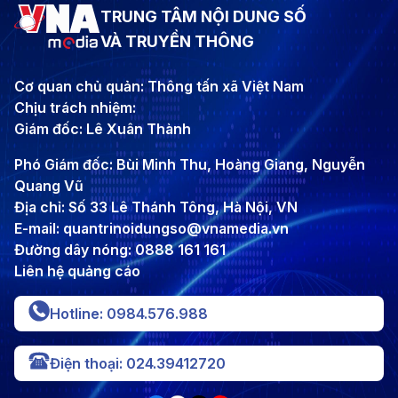
TRUNG TÂM NỘI DUNG SỐ
VÀ TRUYỀN THÔNG
Cơ quan chủ quản: Thông tấn xã Việt Nam
Chịu trách nhiệm:
Giám đốc: Lê Xuân Thành
Phó Giám đốc: Bùi Minh Thu, Hoàng Giang, Nguyễn
Quang Vũ
Địa chỉ: Số 33 Lê Thánh Tông, Hà Nội, VN
E-mail: quantrinoidungso@vnamedia.vn
Đường dây nóng: 0888 161 161
Liên hệ quảng cáo
Hotline: 0984.576.988
Điện thoại: 024.39412720