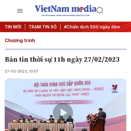
CHUYÊN TRANG THÔNG TIN ĐA PHƯƠNG TIỆN CỦA TTXVN
ị quyết thành hành động
TIN MỚI
TRẠM TIN SỐ
#Chiến dịch 500 ngày đêm
#Chố
Chương trình
Bản tin thời sự 11h ngày 27/02/2023
27-02-2023, 13:07
Play