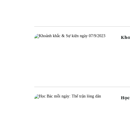
ngân
ngân
cũng
Học