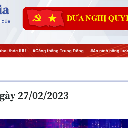
N CỦA
i thác IUU
#Căng thẳng Trung Đông
#An ninh năng lượng
ngày 27/02/2023