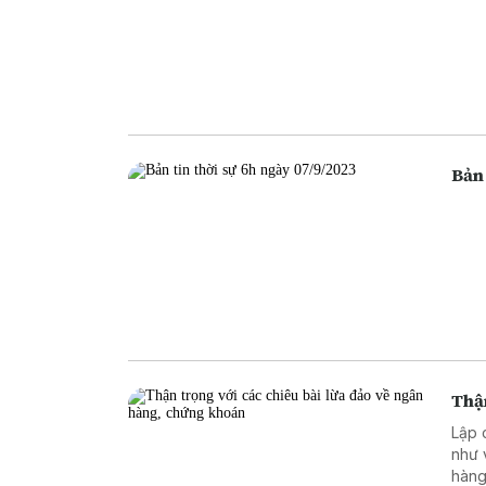
Bản 
Thận
Lập 
như 
hàng