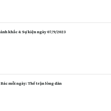
 hàng, chứng khoán. Càng ngày người dân càng lựa chọn việc gửi t
 hàng thay vì giữ tiền mặt hoặc bỏ tiền vào đầu tư nhiều hôn, và điề
 vô tình làm tăng lên các hoạt động lừa đảo.
Khoảnh khắc & Sự kiện ngày 07/9/2023
 Bác mỗi ngày: Thế trận lòng dân