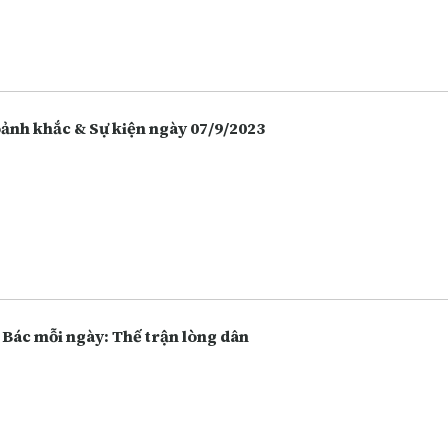
 hàng, chứng khoán. Càng ngày người dân càng lựa chọn việc gửi t
 hàng thay vì giữ tiền mặt hoặc bỏ tiền vào đầu tư nhiều hôn, và điề
 vô tình làm tăng lên các hoạt động lừa đảo.
Khoảnh khắc & Sự kiện ngày 07/9/2023
 Bác mỗi ngày: Thế trận lòng dân