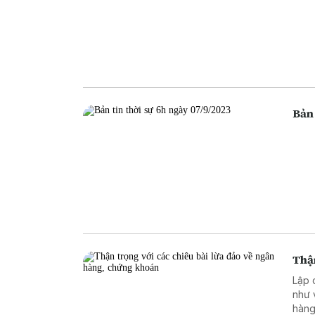
Bản 
Thận
Lập 
như 
hàng