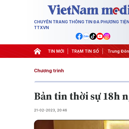
CHUYÊN TRANG THÔNG TIN ĐA PHƯƠNG TIỆ
TTXVN
#Chống khai thác IUU
TIN MỚI
#Căng thẳng Trung Đông
TRẠM TIN SỐ
#An n
Chương trình
Bản tin thời sự 18h 
21-02-2023, 20:46