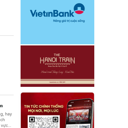
án
ng, hay
ách
h vực