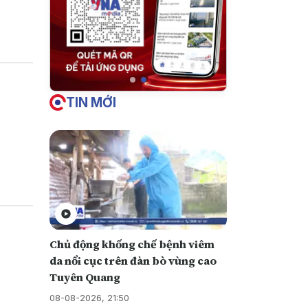
iền vào
u này
TIN MỚI
Chủ động khống chế bệnh viêm
da nổi cục trên đàn bò vùng cao
Tuyên Quang
08-08-2026, 21:50