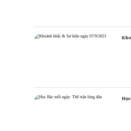
ngân
ngân
cũng
Học