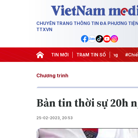
CHUYÊN TRANG THÔNG TIN ĐA PHƯƠNG TIỆ
TTXVN
#APEC 2027
#Đưa Nghị quyết thành hành động
TIN MỚI
TRẠM TIN SỐ
#Chiến dị
Chương trình
Bản tin thời sự 20h 
25-02-2023, 20:53