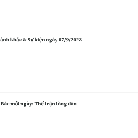
 hàng, chứng khoán. Càng ngày người dân càng lựa chọn việc gửi t
 hàng thay vì giữ tiền mặt hoặc bỏ tiền vào đầu tư nhiều hôn, và điề
 vô tình làm tăng lên các hoạt động lừa đảo.
Khoảnh khắc & Sự kiện ngày 07/9/2023
 Bác mỗi ngày: Thế trận lòng dân