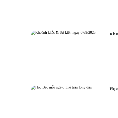
ngân
ngân
cũng
Học