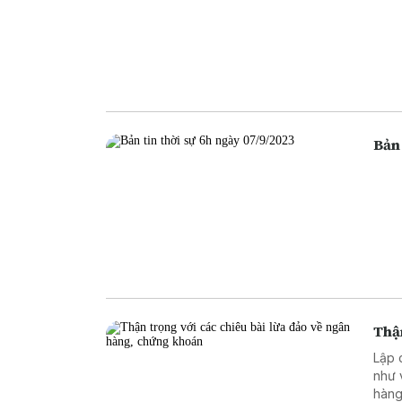
Bản 
Thận
Lập 
như 
hàng