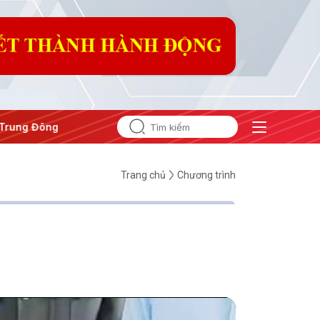
g Đông
#An ninh năng lượng
#Bảo vệ nền tảng tư tưởng c
Trang chủ
Chương trình