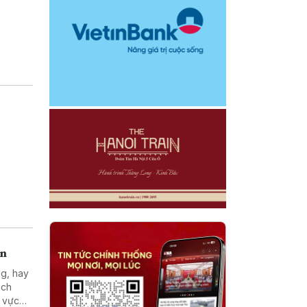
án
ng, hay
ách
h vực