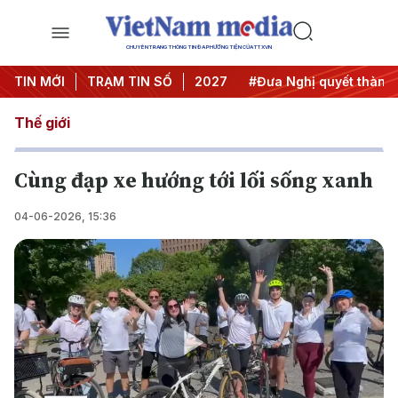
CHUYÊN TRANG THÔNG TIN ĐA PHƯƠNG TIỆN CỦA TTXVN
ghị Trung ương 3
TIN MỚI
TRẠM TIN SỐ
#APEC 2027
#Đưa Nghị quyết thành hà
Thế giới
Cùng đạp xe hướng tới lối sống xanh
04-06-2026, 15:36
Play