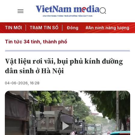
CHUYÊN TRANG THÔNG TIN ĐA PHƯƠNG TIỆN CỦA TTXVN
 IUU
TIN MỚI
#Căng thẳng Trung Đông
TRẠM TIN SỐ
#An ninh năng lượng
#Bả
Tin tức 34 tỉnh, thành phố
Vật liệu rơi vãi, bụi phủ kính đường
dân sinh ở Hà Nội
04-06-2026, 16:28