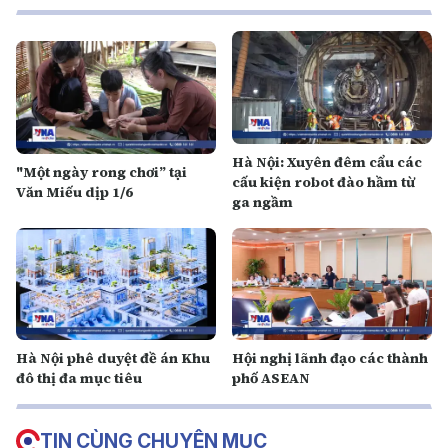
Hà Nội: Xuyên đêm cẩu các
"Một ngày rong chơi” tại
cấu kiện robot đào hầm từ
Văn Miếu dịp 1/6
ga ngầm
Hà Nội phê duyệt đề án Khu
Hội nghị lãnh đạo các thành
đô thị đa mục tiêu
phố ASEAN
TIN CÙNG CHUYÊN MỤC