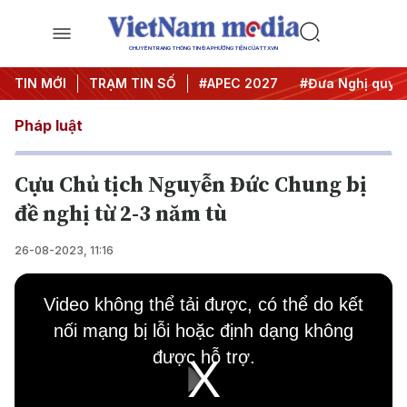
CHUYÊN TRANG THÔNG TIN ĐA PHƯƠNG TIỆN CỦA TTXVN
#Hội nghị Trung ương 3
TIN MỚI
TRẠM TIN SỐ
#APEC 2027
#Đưa Nghị quyết t
Pháp luật
Cựu Chủ tịch Nguyễn Đức Chung bị
đề nghị từ 2-3 năm tù
26-08-2023, 11:16
This
is
Video không thể tải được, có thể do kết
a
modal
nối mạng bị lỗi hoặc định dạng không
window.
được hỗ trợ.