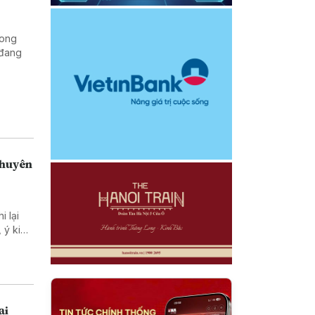
rong
 đang
Chuyên
 lại
 ý kiến
.
 phương
Phổ
ại