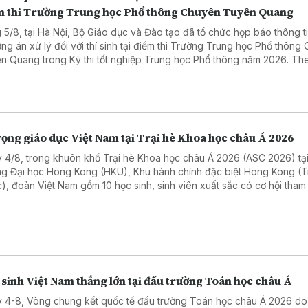
m thi Trường Trung học Phổ thông Chuyên Tuyên Quang
 5/8, tại Hà Nội, Bộ Giáo dục và Đào tạo đã tổ chức họp báo thông t
ng án xử lý đối với thí sinh tại điểm thi Trường Trung học Phổ thông
n Quang trong Kỳ thi tốt nghiệp Trung học Phổ thông năm 2026. Th
hi lại được tổ chức trong hai ngày, dự kiến ngày 14 và 15/8/2026. Cô
quả thi dự kiến vào ngày 19/8/2026.
ọng giáo dục Việt Nam tại Trại hè Khoa học châu Á 2026
 4/8, trong khuôn khổ Trại hè Khoa học châu Á 2026 (ASC 2026) tạ
ng Đại học Hong Kong (HKU), Khu hành chính đặc biệt Hong Kong (
), đoàn Việt Nam gồm 10 học sinh, sinh viên xuất sắc có cơ hội tham
n hỏi đáp trực tiếp để đối thoại và lắng nghe giải đáp từ những nhà 
hàng đầu thế giới.
sinh Việt Nam thắng lớn tại đấu trường Toán học châu Á
 4-8, Vòng chung kết quốc tế đấu trường Toán học châu Á 2026 d