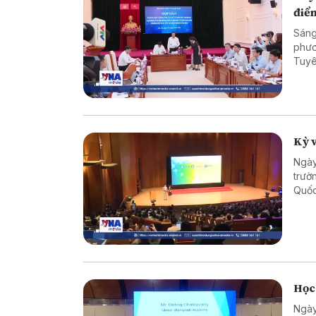
điể
Sáng
phươ
Tuyê
kỳ t
kết 
Kỳ v
Ngày
trườ
Quốc
phiê
học 
Học 
Ngày