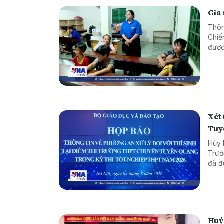
Gia 
Thôn
Chiế
được
Xét 
Tuy
Hủy k
Trườ
đã đ
của 
Thôn
án xử
thôn
Huỷ 