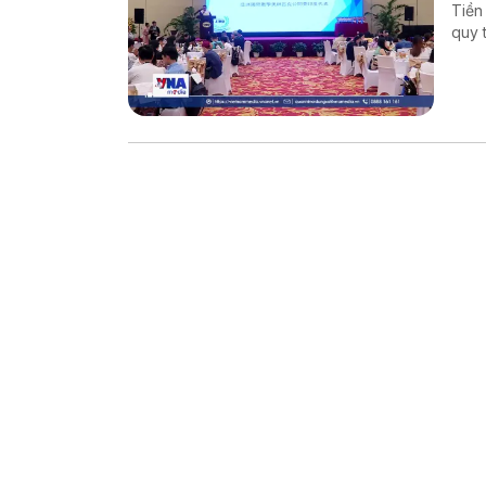
Tiền
quy 