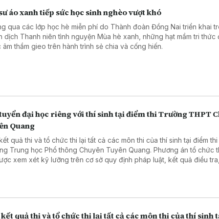
sư áo xanh tiếp sức học sinh nghèo vượt khó
g qua các lớp học hè miễn phí do Thành đoàn Đồng Nai triển khai t
n dịch Thanh niên tình nguyện Mùa hè xanh, những hạt mầm tri thức
 âm thầm gieo trên hành trình sẻ chia và cống hiến.
tuyển đại học riêng với thí sinh tại điểm thi Trường THPT 
ên Quang
ết quả thi và tổ chức thi lại tất cả các môn thi của thí sinh tại điểm thi
ng Trung học Phổ thông Chuyên Tuyên Quang. Phương án tổ chức thi
ược xem xét kỹ lưỡng trên cơ sở quy định pháp luật, kết quả điều tra,
các chuyên gia, nhà khoa học, nhà quản lý và các cơ quan liên quan
g tin được Bộ Giáo dục và Đào tạo đưa ra tại họp báo thông tin về
 lý đối với thí sinh tại điểm thi này trong Kỳ thi tốt nghiệp Trung học 
g năm 2026 diễn ra vào ngày 5/8 tại Hà Nội.
kết quả thi và tổ chức thi lại tất cả các môn thi của thí sinh t