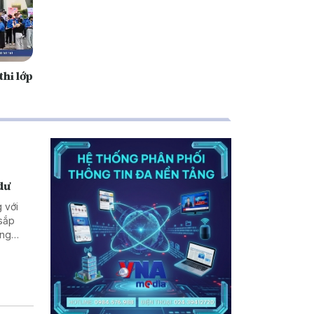
thi lớp
dư
 với
 sắp
ững