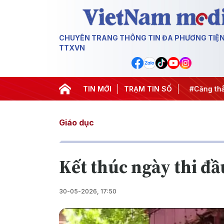
CHUYÊN TRANG THÔNG TIN ĐA PHƯƠNG TIỆ
TTXVN
iến dịch 500 ngày đêm
TIN MỚI
#Chống khai thác IUU
TRẠM TIN SỐ
#Căng thẳ
Giáo dục
Kết thúc ngày thi đầ
30-05-2026, 17:50