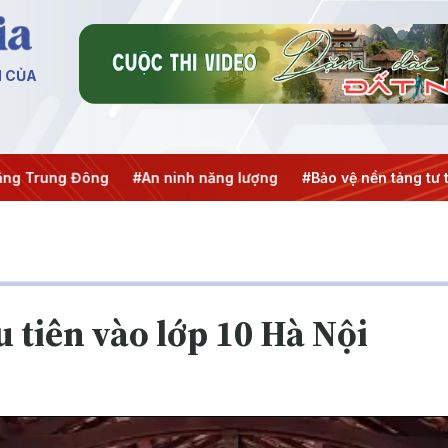
N CỦA
ng Trung Đông
#An ninh năng lượng
#Bảo vệ nền tảng tư t
u tiên vào lớp 10 Hà Nội