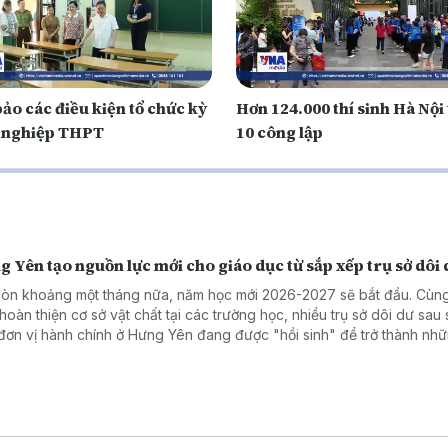
ảo các điều kiện tổ chức kỳ
Hơn 124.000 thí sinh Hà Nội 
ốt nghiệp THPT
10 công lập
 Yên tạo nguồn lực mới cho giáo dục từ sắp xếp trụ sở dôi 
còn khoảng một tháng nữa, năm học mới 2026-2027 sẽ bắt đầu. Cùng
 hoàn thiện cơ sở vật chất tại các trường học, nhiều trụ sở dôi dư sau
đơn vị hành chính ở Hưng Yên đang được "hồi sinh" để trở thành nh
g gian giáo dục mới.