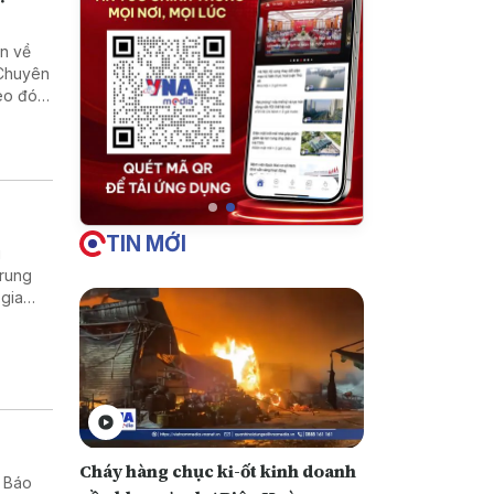
in về
 Chuyên
eo đó,
ng bố
TIN MỚI
i
Trung
 gia
khoa
Cháy hàng chục ki-ốt kinh doanh
o Báo