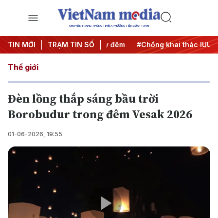
CHUYÊN TRANG THÔNG TIN ĐA PHƯƠNG TIỆN CỦA TTXVN
ng
TIN MỚI
#Chiến dịch 500 ngày đêm
TRẠM TIN SỐ
#Chống khai thác IUU
#C
Thế giới
Đèn lồng thắp sáng bầu trời
Borobudur trong đêm Vesak 2026
01-06-2026, 19:55