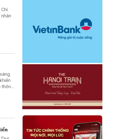
 Chí
g nhân
 sáng
 khiến
o thông
biển
 Thơ