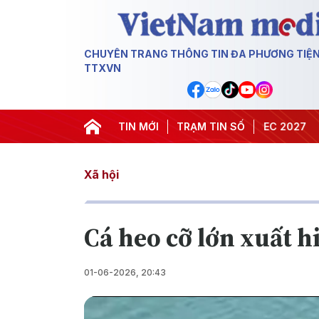
CHUYÊN TRANG THÔNG TIN ĐA PHƯƠNG TIỆ
TTXVN
#Hội nghị Trung ương 3
TIN MỚI
TRẠM TIN SỐ
#APEC 2027
#Đưa N
Xã hội
Cá heo cỡ lớn xuất h
01-06-2026, 20:43