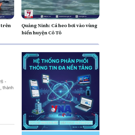
 trên
Quảng Ninh: Cá heo bơi vào vùng
biển huyện Cô Tô
26 -
, thành