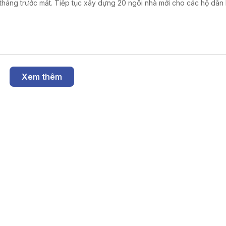
3 tháng trước mắt. Tiếp tục xây dựng 20 ngôi nhà mới cho các hộ dân b
nặng do thiên tai. Về lâu dài, tất cả các hộ dân bị mất đất, không còn
xuất hoặc không còn sinh kế, địa phương sẽ sớm tạo quỹ đất để bà 
 làm dịch vụ, tạo sinh kế.
Xem thêm