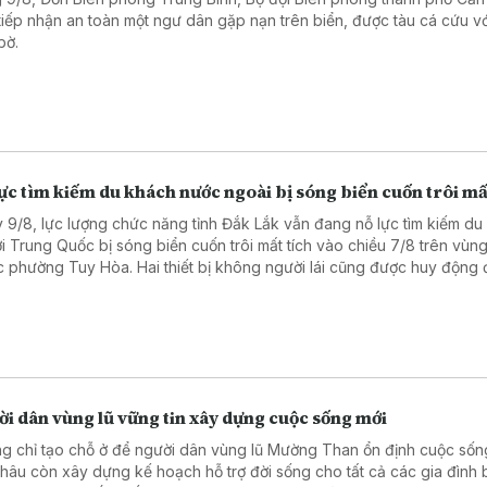
tiếp nhận an toàn một ngư dân gặp nạn trên biển, được tàu cá cứu v
bờ.
ực tìm kiếm du khách nước ngoài bị sóng biển cuốn trôi mấ
 9/8, lực lượng chức năng tỉnh Đắk Lắk vẫn đang nỗ lực tìm kiếm du
i Trung Quốc bị sóng biển cuốn trôi mất tích vào chiều 7/8 trên vùng
c phường Tuy Hòa. Hai thiết bị không người lái cũng được huy động
phạm vi tìm kiếm. Dù vậy, tình hình thời tiết xấu với sóng to, gió lớn 
g đến công tác tìm kiếm.
i dân vùng lũ vững tin xây dựng cuộc sống mới
g chỉ tạo chỗ ở để người dân vùng lũ Mường Than ổn định cuộc sống
Châu còn xây dựng kế hoạch hỗ trợ đời sống cho tất cả các gia đình b