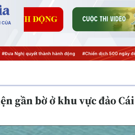
N CỦA
ghị quyết thành hành động
#Chiến dịch 500 ngày đêm
#C
iện gần bờ ở khu vực đảo Cá