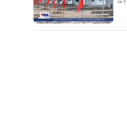
tai 
hại 
sản 
xuất,