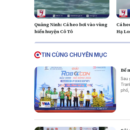
Quảng Ninh: Cá heo bơi vào vùng
Cá heo
biển huyện Cô Tô
Hạ Lo
TIN CÙNG CHUYÊN MỤC
Bế 
Sau 
Tran
phố,