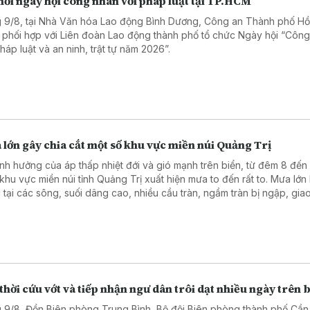
nổi ngày hội công nhân với pháp luật tại TP.HCM
 9/8, tại Nhà Văn hóa Lao động Bình Dương, Công an Thành phố Hồ
 phối hợp với Liên đoàn Lao động thành phố tổ chức Ngày hội “Côn
háp luật và an ninh, trật tự năm 2026”.
lớn gây chia cắt một số khu vực miền núi Quảng Trị
nh hưởng của áp thấp nhiệt đới và gió mạnh trên biển, từ đêm 8 đến
 khu vực miền núi tỉnh Quảng Trị xuất hiện mưa to đến rất to. Mưa lớn
 tại các sông, suối dâng cao, nhiều cầu tràn, ngầm tràn bị ngập, gia
ột số khu vực tạm thời bị chia cắt.
thời cứu vớt và tiếp nhận ngư dân trôi dạt nhiều ngày trên 
 9/8, Đồn Biên phòng Trung Bình, Bộ đội Biên phòng thành phố Cần