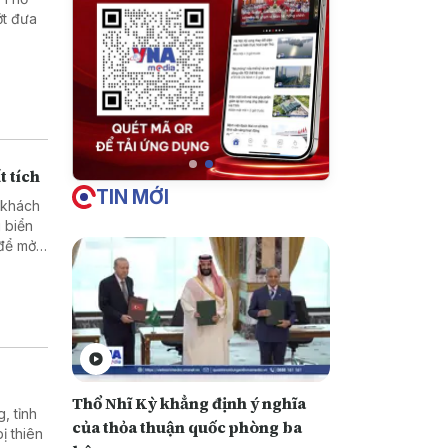
ớt đưa
t tích
TIN MỚI
 khách
 biển
 để mở
đã ảnh
Thổ Nhĩ Kỳ khẳng định ý nghĩa
, tỉnh
của thỏa thuận quốc phòng ba
ị thiên