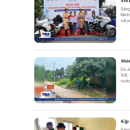
Sôi 
Sáng
Minh
với p
Mưa 
Do ả
9/8,
nước
tại m
Kịp 
Sáng