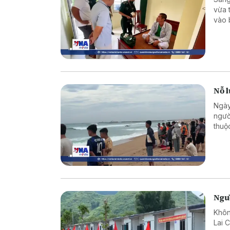
vừa 
vào 
Nỗ l
Ngày
ngườ
thuộ
rộng 
hưởn
Ngườ
Khôn
Lai 