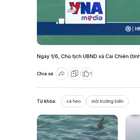
Ngày 1/6, Chủ tịch UBND xã Cái Chiên (tỉnh
Chia sẻ
1
Từ khóa:
cá heo
môi trường biển