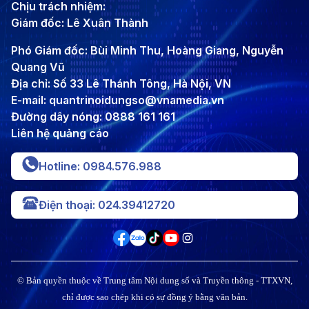
Chịu trách nhiệm:
Giám đốc: Lê Xuân Thành
Phó Giám đốc: Bùi Minh Thu, Hoàng Giang, Nguyễn
Quang Vũ
Địa chỉ: Số 33 Lê Thánh Tông, Hà Nội, VN
E-mail: quantrinoidungso@vnamedia.vn
Đường dây nóng: 0888 161 161
Liên hệ quảng cáo
Hotline: 0984.576.988
Điện thoại: 024.39412720
© Bản quyền thuộc về Trung tâm Nội dung số và Truyền thông - TTXVN,
chỉ được sao chép khi có sự đồng ý bằng văn bản.