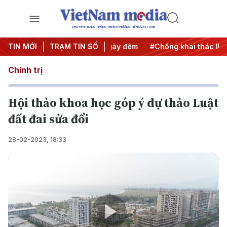
CHUYÊN TRANG THÔNG TIN ĐA PHƯƠNG TIỆN CỦA TTXVN
ộng
TIN MỚI
#Chiến dịch 500 ngày đêm
TRẠM TIN SỐ
#Chống khai thác IUU
#
Chính trị
Hội thảo khoa học góp ý dự thảo Luật
đất đai sửa đổi
28-02-2023, 18:33