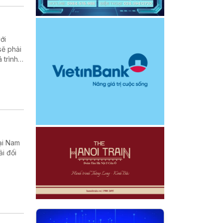
ới
sẽ phải
 trình
ển khai
ại Nam
i đối