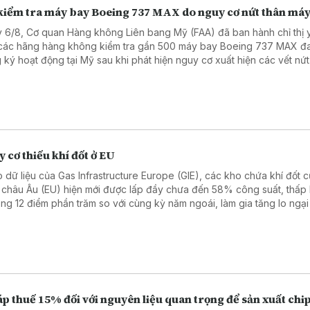
kiểm tra máy bay Boeing 737 MAX do nguy cơ nứt thân má
 6/8, Cơ quan Hàng không Liên bang Mỹ (FAA) đã ban hành chỉ thị 
các hãng hàng không kiểm tra gần 500 máy bay Boeing 737 MAX đ
 ký hoạt động tại Mỹ sau khi phát hiện nguy cơ xuất hiện các vết nứt
cấu thân máy bay, cảnh báo tình trạng này có thể ảnh hưởng đến độ 
nếu không được khắc phục kịp thời.
 cơ thiếu khí đốt ở EU
 dữ liệu của Gas Infrastructure Europe (GIE), các kho chứa khí đốt c
 châu Âu (EU) hiện mới được lấp đầy chưa đến 58% công suất, thấp
ng 12 điểm phần trăm so với cùng kỳ năm ngoái, làm gia tăng lo ngại
 cơ thiếu hụt nguồn cung và giá năng lượng tăng cao trong mùa Đông
p thuế 15% đối với nguyên liệu quan trọng để sản xuất chi