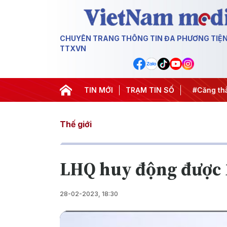
CHUYÊN TRANG THÔNG TIN ĐA PHƯƠNG TIỆ
TTXVN
iến dịch 500 ngày đêm
TIN MỚI
#Chống khai thác IUU
TRẠM TIN SỐ
#Căng thẳ
Thế giới
LHQ huy động được 1
28-02-2023, 18:30