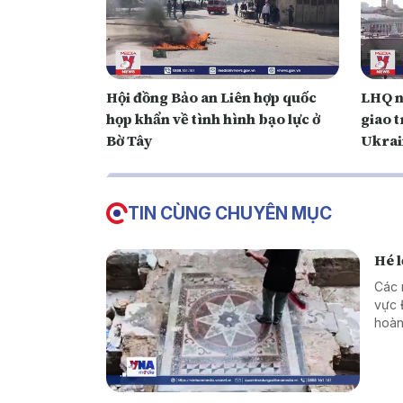
Hội đồng Bảo an Liên hợp quốc
LHQ n
họp khẩn về tình hình bạo lực ở
giao 
Bờ Tây
Ukrai
TIN CÙNG CHUYÊN MỤC
Hé l
Các 
vực Đ
hoàn
cùng
tôn 