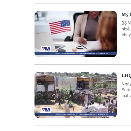
Mỹ k
Bộ N
nhiề
chuy
xét 
từ t
LHQ
Ngày
Suda
mặt 