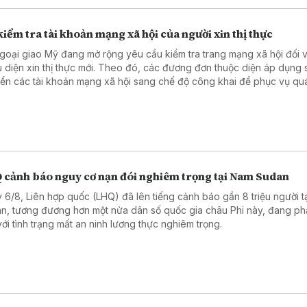
iểm tra tài khoản mạng xã hội của người xin thị thực
goại giao Mỹ đang mở rộng yêu cầu kiểm tra trang mạng xã hội đối v
u diện xin thị thực mới. Theo đó, các đương đơn thuộc diện áp dụng 
ển các tài khoản mạng xã hội sang chế độ công khai để phục vụ quá
duyệt hồ sơ. Động thái trên nối tiếp chính sách được Bộ Ngoại giao tri
háng 6 năm 2026.
 cảnh báo nguy cơ nạn đói nghiêm trọng tại Nam Sudan
 6/8, Liên hợp quốc (LHQ) đã lên tiếng cảnh báo gần 8 triệu người t
n, tương đương hơn một nửa dân số quốc gia châu Phi này, đang phả
với tình trạng mất an ninh lương thực nghiêm trọng.