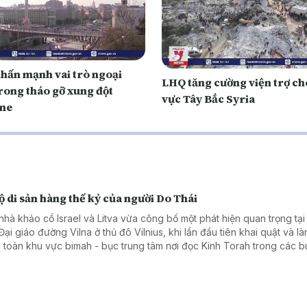
hấn mạnh vai trò ngoại
LHQ tăng cường viện trợ ch
trong tháo gỡ xung đột
vực Tây Bắc Syria
ne
ộ di sản hàng thế kỷ của người Do Thái
nhà khảo cổ Israel và Litva vừa công bố một phát hiện quan trọng tại
ại giáo đường Vilna ở thủ đô Vilnius, khi lần đầu tiên khai quật và là
 toàn khu vực bimah - bục trung tâm nơi đọc Kinh Torah trong các bu
 nhiều nhiều hạng mục kiến trúc và hiện vật quý, góp phần tái hiện đ
giáo, văn hóa của cộng đồng Do Thái từng phát triển rực rỡ tại Litva.