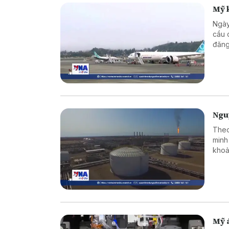
Mỹ 
Ngày
cầu 
đăng
kết 
cấu 
Nguy
Theo
minh
khoả
nguy
Mỹ á