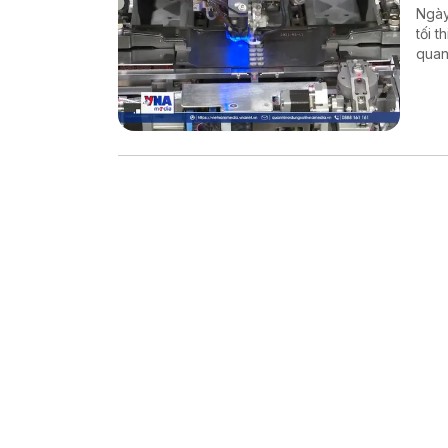
Ngày
tối t
quan