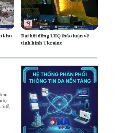
o khu
Đại hội đồng LHQ thảo luận về
tình hình Ukraine
 khu
m lộ
ổi lễ,
ời sống