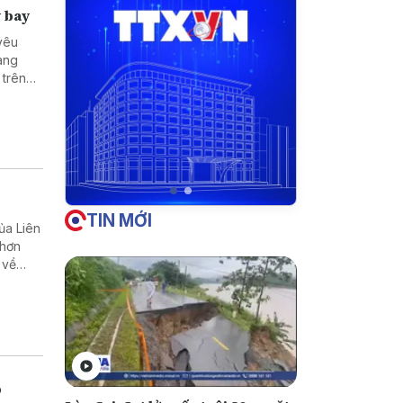
y bay
yêu
ang
 trên
bền kết
TIN MỚI
ủa Liên
 hơn
 về
 tới.
p