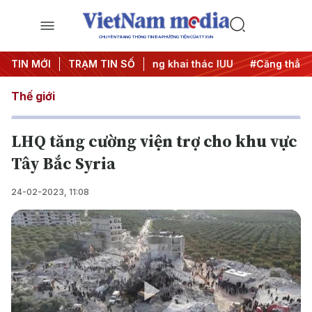
CHUYÊN TRANG THÔNG TIN ĐA PHƯƠNG TIỆN CỦA TTXVN
h 500 ngày đêm
TIN MỚI
TRẠM TIN SỐ
#Chống khai thác IUU
#Căng thẳng Trung
Thế giới
LHQ tăng cường viện trợ cho khu vực
Tây Bắc Syria
24-02-2023, 11:08