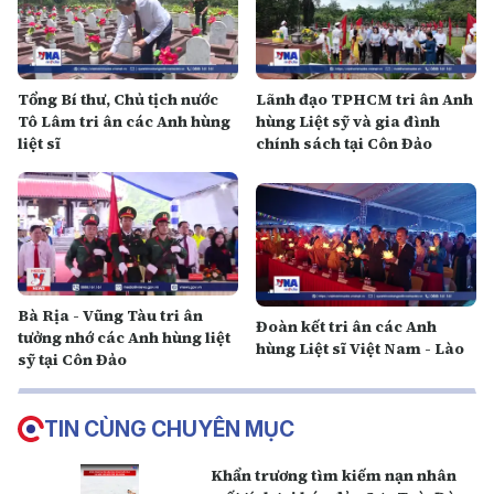
Tổng Bí thư, Chủ tịch nước
Lãnh đạo TPHCM tri ân Anh
Tô Lâm tri ân các Anh hùng
hùng Liệt sỹ và gia đình
liệt sĩ
chính sách tại Côn Đảo
Bà Rịa - Vũng Tàu tri ân
Đoàn kết tri ân các Anh
tưởng nhớ các Anh hùng liệt
hùng Liệt sĩ Việt Nam - Lào
sỹ tại Côn Đảo
TIN CÙNG CHUYÊN MỤC
Khẩn trương tìm kiếm nạn nhân