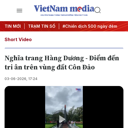
CHUYÊN TRANG THÔNG TIN ĐA PHƯƠNG TIỆN CỦA TTXVN
ị quyết thành hành động
TIN MỚI
TRẠM TIN SỐ
#Chiến dịch 500 ngày đêm
#Chố
Short Video
Nghĩa trang Hàng Dương - Điểm đến
tri ân trên vùng đất Côn Đảo
03-06-2026, 17:24