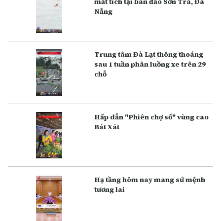
mất tích tại bán đảo Sơn Trà, Đà
Nẵng
Trung tâm Đà Lạt thông thoáng
sau 1 tuần phân luồng xe trên 29
chỗ
Hấp dẫn "Phiên chợ số" vùng cao
Bát Xát
Hạ tầng hôm nay mang sứ mệnh
tương lai