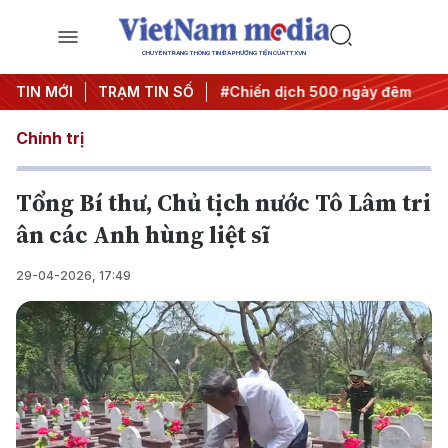
CHUYÊN TRANG THÔNG TIN ĐA PHƯƠNG TIỆN CỦA TTXVN
ghị quyết thành hành động
TIN MỚI
TRẠM TIN SỐ
#Chiến dịch 500 ngày đêm
#C
Chính trị
Tổng Bí thư, Chủ tịch nước Tô Lâm tri
ân các Anh hùng liệt sĩ
29-04-2026, 17:49