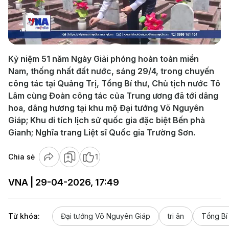
Play
Video
Kỷ niệm 51 năm Ngày Giải phóng hoàn toàn miền
Nam, thống nhất đất nước, sáng 29/4, trong chuyến
công tác tại Quảng Trị, Tổng Bí thư, Chủ tịch nước Tô
Lâm cùng Đoàn công tác của Trung ương đã tới dâng
hoa, dâng hương tại khu mộ Đại tướng Võ Nguyên
Giáp; Khu di tích lịch sử quốc gia đặc biệt Bến phà
Gianh; Nghĩa trang Liệt sĩ Quốc gia Trường Sơn.
Chia sẻ
1
VNA | 29-04-2026, 17:49
Từ khóa:
Đại tướng Võ Nguyên Giáp
tri ân
Tổng Bí