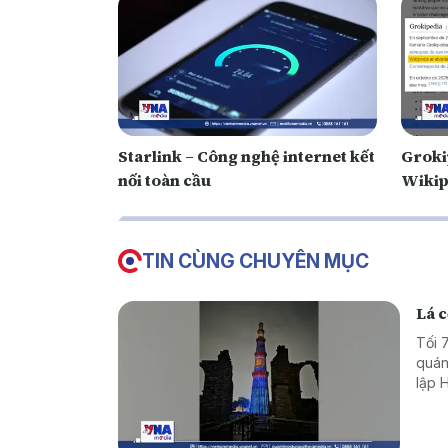
Starlink – Công nghệ internet kết
Grokip
nối toàn cầu
Wikip
TIN CÙNG CHUYÊN MỤC
Lá c
Tối 
quán
lập 
Mina