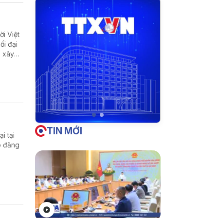
i Việt
ối đại
p xây
TIN MỚI
i tại
o đăng