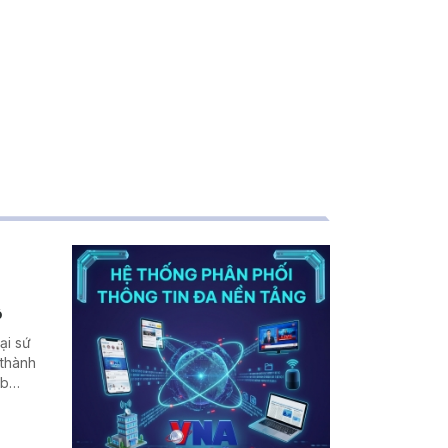
ộ
ại sứ
 thành
ub