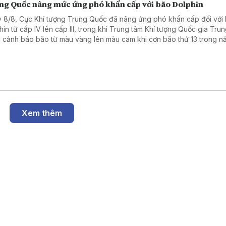
ng Quốc nâng mức ứng phó khẩn cấp với bão Dolphin
 8/8, Cục Khí tượng Trung Quốc đã nâng ứng phó khẩn cấp đối với
hin từ cấp IV lên cấp III, trong khi Trung tâm Khí tượng Quốc gia Tr
 cảnh báo bão từ màu vàng lên màu cam khi cơn bão thứ 13 trong n
 tiếp tục tiến gần bờ biển phía Đông nước này.
Xem thêm