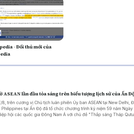
edia - Đối thủ mới của
edia
ờ ASEAN lần đầu tỏa sáng trên biểu tượng lịch sử của Ấn Đ
7/8, trên cương vị Chủ tịch luân phiên Ủy ban ASEAN tại New Delhi, Đ
 Philippines tại Ấn Độ đã tổ chức chương trình kỷ niệm 59 năm Ngày
Hiệp hội các quốc gia Đông Nam Á với chủ đề "Thắp sáng Tháp Qut
r bằng Lá cờ ASEAN".