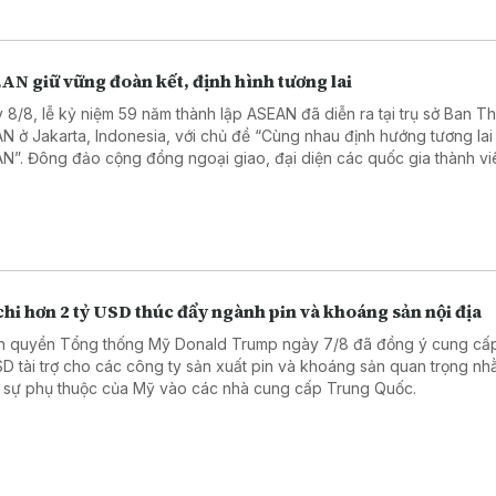
AN giữ vững đoàn kết, định hình tương lai
 8/8, lễ kỷ niệm 59 năm thành lập ASEAN đã diễn ra tại trụ sở Ban T
N ở Jakarta, Indonesia, với chủ đề “Cùng nhau định hướng tương lai
N”. Đông đảo cộng đồng ngoại giao, đại diện các quốc gia thành vi
N, các tổ chức và trung tâm ASEAN, cùng các đối tác đã tham dự.
hi hơn 2 tỷ USD thúc đẩy ngành pin và khoáng sản nội địa
h quyền Tổng thống Mỹ Donald Trump ngày 7/8 đã đồng ý cung cấ
SD tài trợ cho các công ty sản xuất pin và khoáng sản quan trọng n
 sự phụ thuộc của Mỹ vào các nhà cung cấp Trung Quốc.