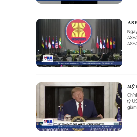
ASE
Ngày
ASEA
ASEA
ASEA
Mỹ c
Chín
tỷ U
giảm