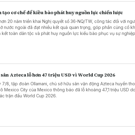
 tạo cơ chế để kiều bào phát huy nguồn lực chiến lược
hơn 20 năm triển khai Nghị quyết số 36-NQ/TW, công tác đối với ngườ
ở nước ngoài đã đạt nhiều kết quả quan trọng, góp phần củng cố kh
 kết toàn dân tộc và phát huy nguồn lực kiều bào phục vụ sự nghiệ
, bảo vệ Tổ quốc.
 sân Azteca lỗ hơn 47 triệu USD vì World Cup 2026
 7/8, tập đoàn Ollamani, chủ sở hữu sân vận động Azteca huyền thoạ
đô Mexico City của Mexico thông báo đã lỗ khoảng 47,1 triệu USD d
các trận đấu World Cup 2026.