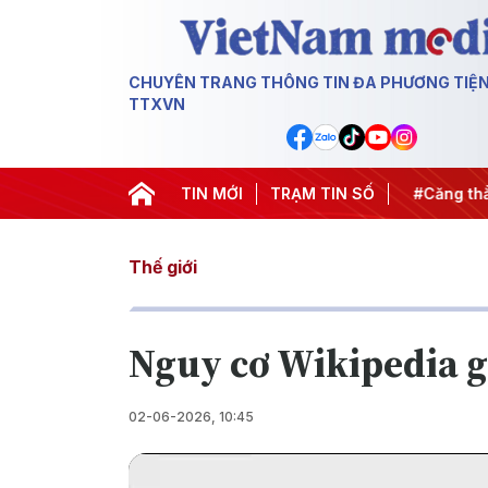
CHUYÊN TRANG THÔNG TIN ĐA PHƯƠNG TIỆ
TTXVN
hiến dịch 500 ngày đêm
TIN MỚI
#Chống khai thác IUU
TRẠM TIN SỐ
#Căng thẳ
Thế giới
Nguy cơ Wikipedia g
02-06-2026, 10:45