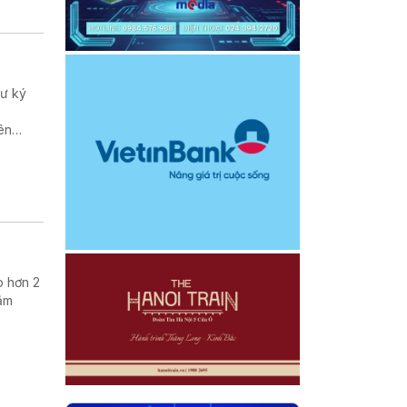
hư ký
ên
p hơn 2
hằm