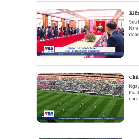
Kiến
Sau 
Nam 
đoàn
dựng
Chủ
Ngày
thủ 
cai 