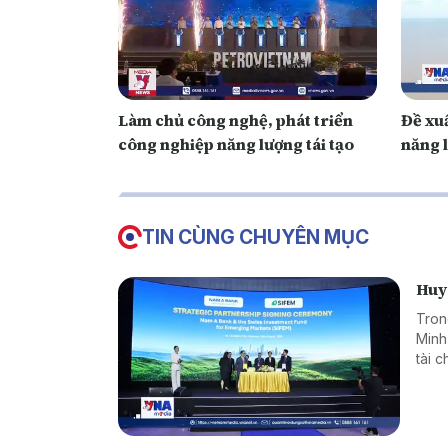
Làm chủ công nghệ, phát triển
Đề xuấ
công nghiệp năng lượng tái tạo
năng l
TIN CÙNG CHUYÊN MỤC
Huy 
Tron
Minh
tài 
dụng