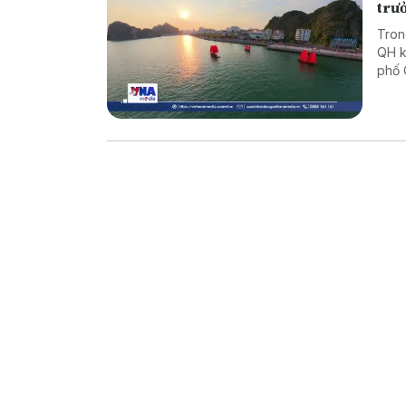
trư
Tron
QH k
phố 
Báo 
Ninh