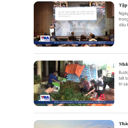
Tập
Ngày
tron
dấu 
trườ
Nhã
Bước
tiết
trì 
tầm 
Thàn