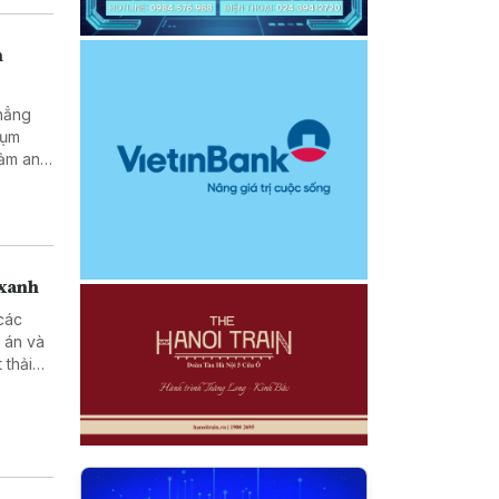
h
khẳng
cụm
đảm an
 xanh
các
 án và
 thải