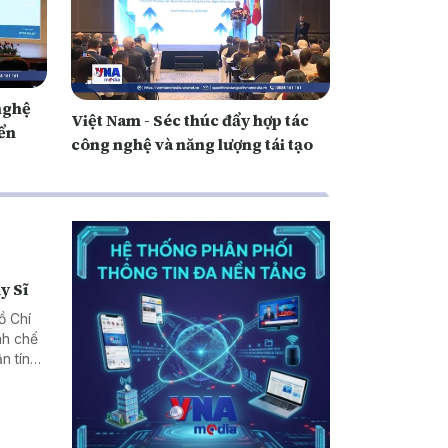
nghệ
Việt Nam - Séc thúc đẩy hợp tác
iển
công nghệ và năng lượng tái tạo
y Sĩ
ồ Chí
nh chế
n tín