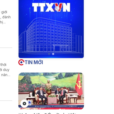
giới
m, đánh
hị
TIN MỚI
thời
ới duy
, nâng