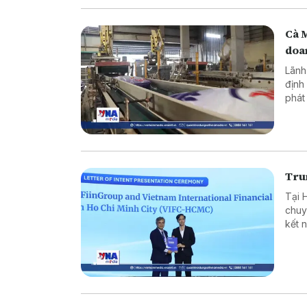
Cà 
doa
Lãnh
định
phát
ninh
Trun
Tại 
chuy
kết 
ròng