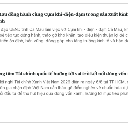
Mau đồng hành cùng Cụm khí-điện-đạm trong sản xuất kin
nh
 đạo UBND tỉnh Cà Mau làm việc với Cụm khí - điện - đạm Cà Mau, 
 sẽ tiếp tục đồng hành, tháo gỡ khó khăn, tạo điều kiện thuận lợi để 
 triển ổn định, bền vững, đóng góp cho tăng trưởng kinh tế và bảo 
 năng lượng.
g tâm Tài chính quốc tế hướng tới vai trò kết nối dòng vốn
Hội nghị Tài chính Xanh Việt Nam 2026 diễn ra ngày 6/8 tại TP.HCM, 
ên gia nhận định Việt Nam cần tháo gỡ điểm nghẽn về chuẩn hóa dự
nối đầu tư để thu hút hiệu quả dòng vốn xanh, hướng tới mục tiêu phát
 bằng "0" vào năm 2050.