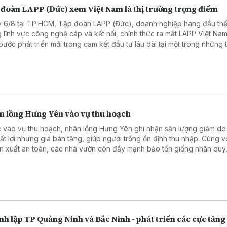
 đoàn LAPP (Đức) xem Việt Nam là thị trường trọng điểm
 6/8 tại TP.HCM, Tập đoàn LAPP (Đức), doanh nghiệp hàng đầu thế 
g lĩnh vực công nghệ cáp và kết nối, chính thức ra mắt LAPP Việt Na
bước phát triển mới trong cam kết đầu tư lâu dài tại một trong những t
ng sản xuất và công nghệ phát triển nhanh nhất Đông Nam Á.
n lồng Hưng Yên vào vụ thu hoạch
 vào vụ thu hoạch, nhãn lồng Hưng Yên ghi nhận sản lượng giảm do 
 bất lợi nhưng giá bán tăng, giúp người trồng ổn định thu nhập. Cùng v
sản xuất an toàn, các nhà vườn còn đẩy mạnh bảo tồn giống nhãn quý
giá trị và thương hiệu đặc sản địa phương.
h lập TP Quảng Ninh và Bắc Ninh - phát triển các cực tăng