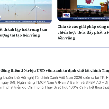
Chia sẻ các giải pháp công 
t thành lập hai trung tâm
chiến lược thúc đẩy phát tr
ượng tái tạo liên vùng
bền vững
động thêm 20 triệu USD vốn xanh từ định chế tài chính Thụ
g khuôn khổ Hội nghị Tài chính Xanh Việt Nam 2026 diễn ra tại TP. H
 ngày 6/8, Ngân hàng TMCP Nam Á (Nam A Bank) và SIFEM AG – đị
chính phát triển do Chính phủ Thụy Sĩ sở hữu 100% đã ký kết thỏa thuậ
 xanh quốc tế trị giá 20 triệu USD, tương đương hơn 500 tỷ đồng.