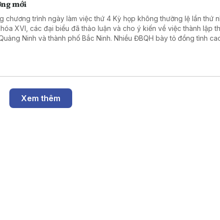
ởng mới
g chương trình ngày làm việc thứ 4 Kỳ họp không thường lệ lần thứ n
hóa XVI, các đại biểu đã thảo luận và cho ý kiến về việc thành lập t
Quảng Ninh và thành phố Bắc Ninh. Nhiều ĐBQH bày tỏ đồng tình cao
cáo thẩm tra cũng như Tờ trình của Chính phủ đề xuất thành lập TP
 từ 1/9, thành lập TP Bắc Ninh từ 20/9.
Xem thêm