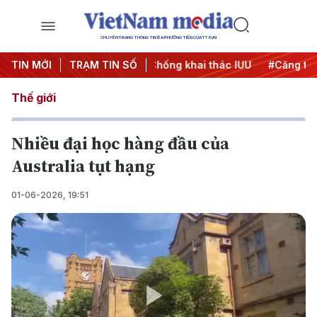
CHUYÊN TRANG THÔNG TIN ĐA PHƯƠNG TIỆN CỦA TTXVN
ịch 500 ngày đêm
TIN MỚI
TRẠM TIN SỐ
#Chống khai thác IUU
#Căng thẳng Tr
Thế giới
Nhiều đại học hàng đầu của
Australia tụt hạng
01-06-2026, 19:51