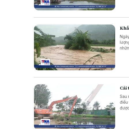
Khắ
Ngày
lượn
nhữn
Cải
Sau 
điều
được