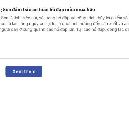
g Sơn đảm bảo an toàn hồ đập mùa mưa bão
 Sơn là tỉnh miền núi, số lượng hồ đập và công trình thủy lợi chiếm số
 mưa lũ làm tăng nguy cơ sạt lở, lũ quét ảnh hưởng đến sản xuất và an
người dân ở xung quanh các hồ đập lớn. Tại các hồ đập, công tác 
oàn trong mùa mưa bão là nhiệm vụ thường xuyên, liên tục tại đây, đặ
ào thời gian cao điểm của mùa mưa bão.
Xem thêm