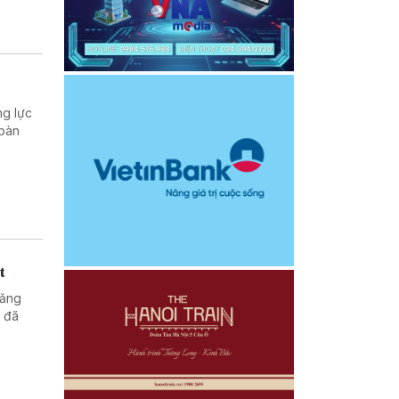
ng lực
 bàn
t
năng
) đã