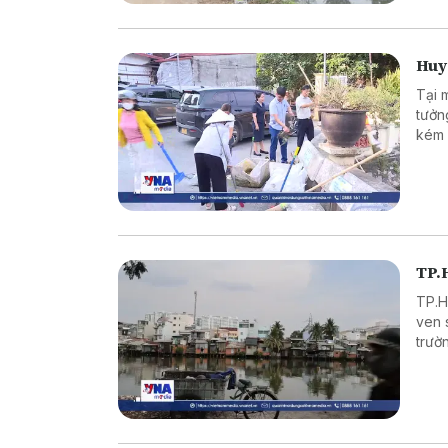
Huy
T ại
tưởn
kém 
đồng
phươ
làm 
dựng
TP.
TP.H
ven 
trườ
dân.