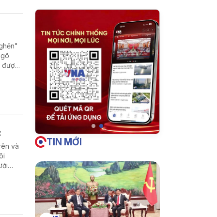
nghẽn"
ngõ
n được
tại địa
 cách
 xây
g
TIN MỚI
rên và
ôi
ười