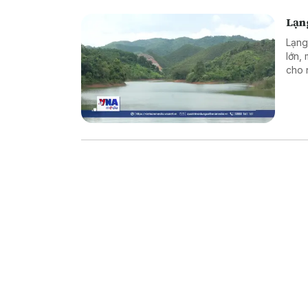
Lạn
Lạng
lớn,
cho 
an t
là v