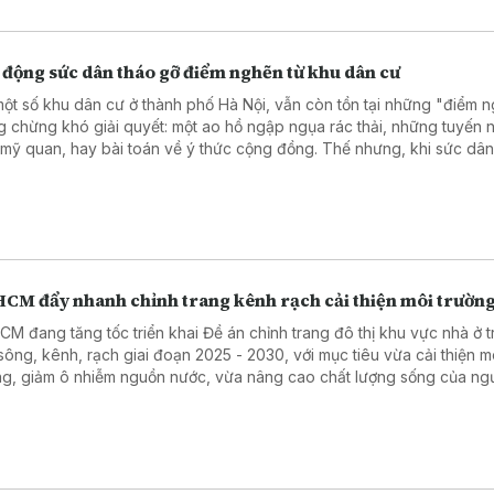
 động sức dân tháo gỡ điểm nghẽn từ khu dân cư
 một số khu dân cư ở thành phố Hà Nội, vẫn còn tồn tại những "điểm 
g chừng khó giải quyết: một ao hồ ngập ngụa rác thải, những tuyến 
mỹ quan, hay bài toán về ý thức cộng đồng. Thế nhưng, khi sức dâ
 thuận khơi dậy, mọi nút thắt đều có thể được tháo gỡ. Từ thực trạng 
ng, Ủy ban MTTQ Việt Nam phường Thượng Cát (TP Hà Nội) đã có
sáng tạo khi phát động mô hình "Ao không rác thải", gắn liền với việc
 "Tổ dân phố đoàn kết, ấm no, hạnh phúc".
HCM đẩy nhanh chỉnh trang kênh rạch cải thiện môi trườn
CM đang tăng tốc triển khai Đề án chỉnh trang đô thị khu vực nhà ở t
sông, kênh, rạch giai đoạn 2025 - 2030, với mục tiêu vừa cải thiện m
ng, giảm ô nhiễm nguồn nước, vừa nâng cao chất lượng sống của ng