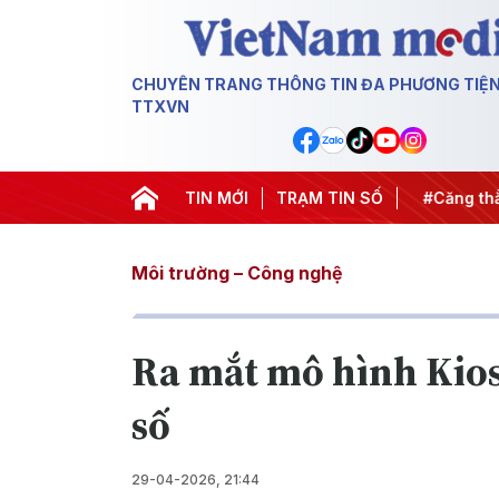
CHUYÊN TRANG THÔNG TIN ĐA PHƯƠNG TIỆ
TTXVN
iến dịch 500 ngày đêm
TIN MỚI
#Chống khai thác IUU
TRẠM TIN SỐ
#Căng thẳ
Môi trường – Công nghệ
Ra mắt mô hình Kios
số
29-04-2026, 21:44