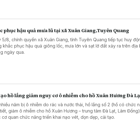
c phục hậu quả mưa lũ tại xã Xuân Giang,Tuyên Quang
 5/8, chính quyền xã Xuân Giang, tỉnh Tuyên Quang tiếp tục huy độ
g khắc phục hậu quả giông lốc, mưa lớn và sạt lở đất xảy ra trên địa
g ngày qua.
 tạo hồ lắng giảm nguy cơ ô nhiễm cho hồ Xuân Hương Đà Lạ
nhiều năm bị ô nhiễm do rác và nước thải, hồ lắng số 2 (hồ có chức 
 tiết, giảm ô nhiễm cho hồ Xuân Hương – trung tâm Đà Lạt, Lâm Đồng
 cơ quan chức năng triển khai nạo vét, dọn dẹp, cải tạo.