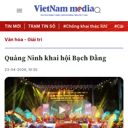
CHUYÊN TRANG THÔNG TIN ĐA PHƯƠNG TIỆN CỦA TTXVN
#Chiến dịch 500 ngày đêm
TIN MỚI
TRẠM TIN SỐ
#Chống khai thác IUU
#Căng 
Văn hóa - Giải trí
Quảng Ninh khai hội Bạch Đằng
23-04-2026, 10:30
Play