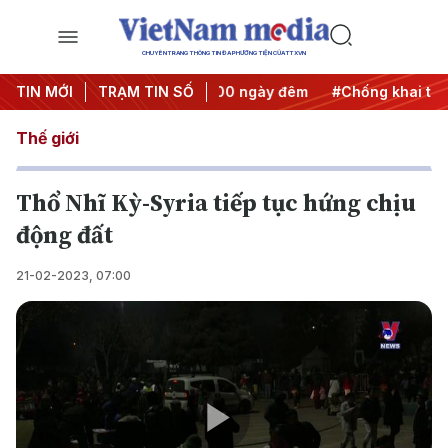
CHUYÊN TRANG THÔNG TIN ĐA PHƯƠNG TIỆN CỦA TTXVN
nh động
TIN MỚI
#Chiến dịch 500 ngày đêm
TRẠM TIN SỐ
#Chống khai thác IUU
Thế giới
Thổ Nhĩ Kỳ-Syria tiếp tục hứng chịu
động đất
21-02-2023, 07:00