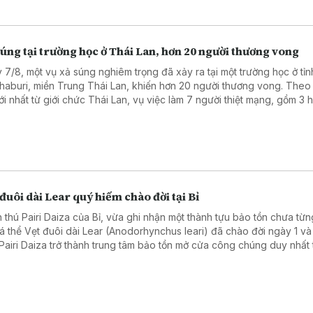
úng tại trường học ở Thái Lan, hơn 20 người thương vong
 7/8, một vụ xả súng nghiêm trọng đã xảy ra tại một trường học ở tỉn
haburi, miền Trung Thái Lan, khiến hơn 20 người thương vong. Theo
mới nhất từ giới chức Thái Lan, vụ việc làm 7 người thiệt mạng, gồm 3 
, 3 giáo viên và nghi phạm, cùng 15 người bị thương, trong đó có 2 t
nguy kịch.
đuôi dài Lear quý hiếm chào đời tại Bỉ
 thú Pairi Daiza của Bỉ, vừa ghi nhận một thành tựu bảo tồn chưa từn
cá thể Vẹt đuôi dài Lear (Anodorhynchus leari) đã chào đời ngày 1 và 
Pairi Daiza trở thành trung tâm bảo tồn mở cửa công chúng duy nhất 
giới nhân giống thành công cả ba loài vẹt đuôi dài xanh còn tồn tại trê