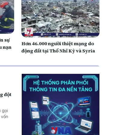
n sự
Hơn 46.000 người thiệt mạng do
u nạn
động đất tại Thổ Nhĩ Kỳ và Syria
g đột
 gọi
 vốn