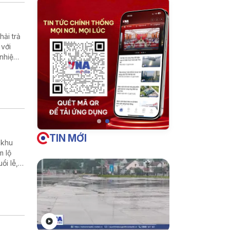
ải trả
 với
 nhiệm
TIN MỚI
 khu
m lộ
ổi lễ,
ời sống