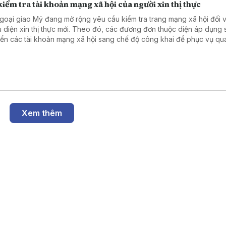
iểm tra tài khoản mạng xã hội của người xin thị thực
goại giao Mỹ đang mở rộng yêu cầu kiểm tra trang mạng xã hội đối v
u diện xin thị thực mới. Theo đó, các đương đơn thuộc diện áp dụng 
ển các tài khoản mạng xã hội sang chế độ công khai để phục vụ quá
duyệt hồ sơ. Động thái trên nối tiếp chính sách được Bộ Ngoại giao tri
háng 6 năm 2026.
Xem thêm