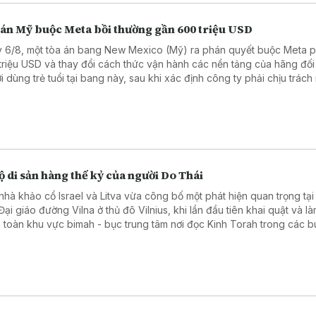
 án Mỹ buộc Meta bồi thường gần 600 triệu USD
 6/8, một tòa án bang New Mexico (Mỹ) ra phán quyết buộc Meta ph
triệu USD và thay đổi cách thức vận hành các nền tảng của hãng đối
i dùng trẻ tuổi tại bang này, sau khi xác định công ty phải chịu trách
hững tổn hại đối với sức khỏe tâm thần của trẻ em.
ộ di sản hàng thế kỷ của người Do Thái
nhà khảo cổ Israel và Litva vừa công bố một phát hiện quan trọng tại
ại giáo đường Vilna ở thủ đô Vilnius, khi lần đầu tiên khai quật và là
 toàn khu vực bimah - bục trung tâm nơi đọc Kinh Torah trong các bu
 nhiều nhiều hạng mục kiến trúc và hiện vật quý, góp phần tái hiện đ
giáo, văn hóa của cộng đồng Do Thái từng phát triển rực rỡ tại Litva.