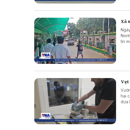
Xả s
Ngày
Nont
tin 
sinh
hợp 
Vẹt 
Vườn
hai 
đưa 
thế 
Đất.