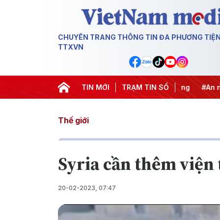
CHUYÊN TRANG THÔNG TIN ĐA PHƯƠNG TIỆ
TTXVN
#Chống khai thác IUU
TIN MỚI
#Căng thẳng Trung Đông
TRẠM TIN SỐ
#An ninh 
Thế giới
Syria cần thêm viện 
20-02-2023, 07:47