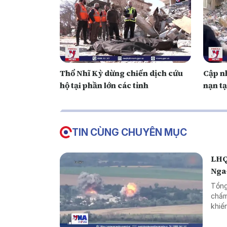
Thổ Nhĩ Kỳ dừng chiến dịch cứu
Cập n
hộ tại phần lớn các tỉnh
nạn tạ
TIN CÙNG CHUYÊN MỤC
LHQ
Nga
Tổng
chấm
khiế