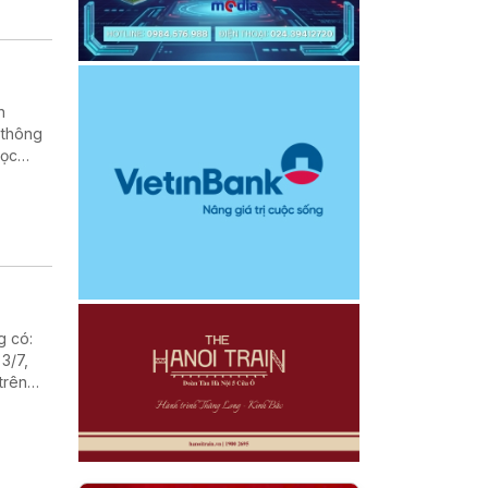
h
 thông
học
rường
g có:
3/7,
trên
n Trái