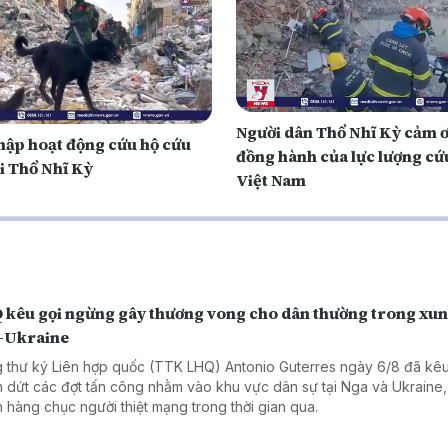
Người dân Thổ Nhĩ Kỳ cảm ơ
hập hoạt động cứu hộ cứu
đồng hành của lực lượng cứ
i Thổ Nhĩ Kỳ
Việt Nam
 kêu gọi ngừng gây thương vong cho dân thường trong xun
-Ukraine
 thư ký Liên hợp quốc (TTK LHQ) Antonio Guterres ngày 6/8 đã kêu
 dứt các đợt tấn công nhằm vào khu vực dân sự tại Nga và Ukraine,
n hàng chục người thiệt mạng trong thời gian qua.