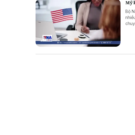
Mỹ k
Bộ N
nhiề
chuy
xét 
từ t