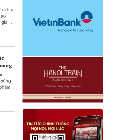
ưa khoa
tạo
ở vùng
ác
Quang
hi