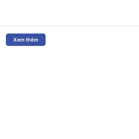
 tài sản tích lũy để hạn chế rủi ro. Chuyên gia tài chính cũng đã có 
 tích về vấn đề này.
Xem thêm