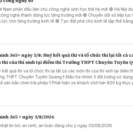
p công nghệ số
ệt Nam phấn đấu làm chủ công nghệ sinh học thế hệ mới 🔴 Hà Nội đ
công nghệ thành động lực tăng trưởng mới 🔴 Chuyển đổi số tiếp tục 
o tăng trưởng kinh tế 🔴 Tạo đột phá cho kinh tế tập thể bằng giải
 công nghệ số 🔴 Đẩy mạnh chuyển đổi số trong thủ tục hành chính 
 Đồng Nai
inh 365+ ngày 5/8: Huỷ kết quả thi và tổ chức thi lại tất cả c
 thi của thí sinh tại điểm thi Trường THPT Chuyên Tuyên 
 kết quả thi và tổ chức thi lại tất cả các môn thi của thí sinh tại điểm t
PT Chuyên Tuyên Quang ❗ Điều tra nhóm 3 đối tượng sử dụng súng
ắn chim trái phép ❗ Phát hiện xe khách chở hơn 800 kg thực phẩm
ng rõ nguồn gốc. ❗ Khởi tố 16 đối tượng trong đường dây đánh bạc
trực tuyến nghìn tỷ ❗Cảnh báo các thủ đoạn lừa đảo mùa tựu trường
inh 365 + ngày 3/8/2026
nhật tin tức an ninh, an toàn đáng chú ý ngày 03/08/2026