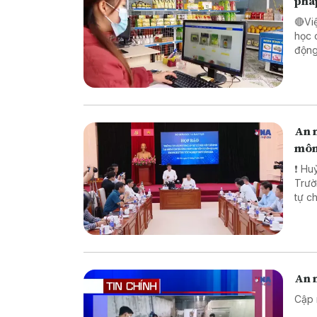
phá
🔴Vi
học 
động lực ch
pháp
biên
An n
môn
❗ Huỷ
Trường TH
tự chế săn b
chế biến khô
An n
Cập 