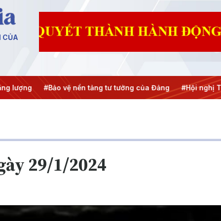
N CỦA
#Bảo vệ nền tảng tư tưởng của Đảng
#Hội nghị Trung ương 3
ngày 29/1/2024