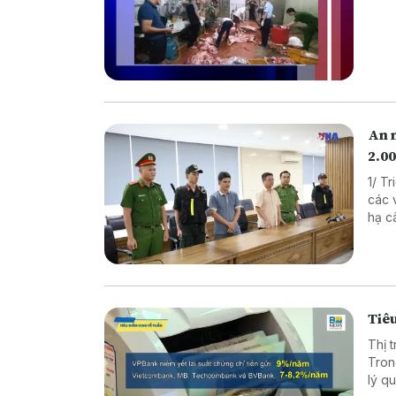
An 
2.00
1/ T
các vụ 
hạ cây x
xuất thực p
Nâng
Tiêu
Thị 
Tron
lý quy mô lớn. Diễn biến n