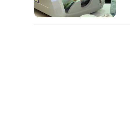
chọn
phân