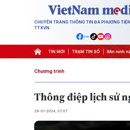
CHUYÊN TRANG THÔNG TIN ĐA PHƯƠNG TIỆ
TTXVN
hác IUU
#Căng thẳng Trung Đông
TIN MỚI
TRẠM TIN SỐ
#An ninh năng lượng
Chương trình
Thông điệp lịch sử 
29-01-2024, 07:07