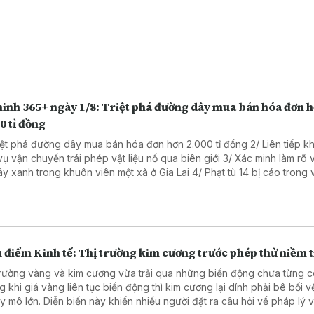
ninh 365+ ngày 1/8: Triệt phá đường dây mua bán hóa đơn 
0 tỉ đồng
riệt phá đường dây mua bán hóa đơn hơn 2.000 tỉ đồng 2/ Liên tiếp kh
vận chuyển trái phép vật liệu nổ qua biên giới 3/ Xác minh làm rõ vụ cưa
anh trong khuôn viên một xã ở Gia Lai 4/ Phạt tù 14 bị cáo trong vụ sản
hẩm giả ở MediPhar 5/ Hà Nội lần đầu xét xử vụ kiện công ích 6/
 cao ý thức chấp hành pháp luật về sở hữu trí tuệ
 điểm Kinh tế: Thị trường kim cương trước phép thử niềm t
trường vàng và kim cương vừa trải qua những biến động chưa từng c
g khi giá vàng liên tục biến động thì kim cương lại dính phải bê bối 
ày khiến nhiều người đặt ra câu hỏi về pháp lý và lựa