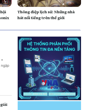
 hội
Thông điệp lịch sử: Những nhà
monix
hát nổi tiếng trên thế giới
 *
g ngập
giải