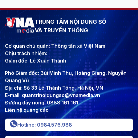
TRUNG TÂM NỘI DUNG SỐ
VÀ TRUYỀN THÔNG
Cơ quan chủ quản: Thông tấn xã Việt Nam
Chịu trách nhiệm:
Giám đốc: Lê Xuân Thành
Phó Giám đốc: Bùi Minh Thu, Hoàng Giang, Nguyễn
Quang Vũ
Địa chỉ: Số 33 Lê Thánh Tông, Hà Nội, VN
E-mail: quantrinoidungso@vnamedia.vn
Đường dây nóng: 0888 161 161
Liên hệ quảng cáo
Hotline: 0984.576.988