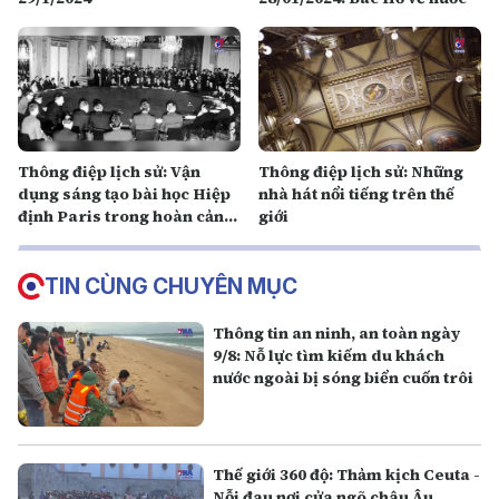
Thông điệp lịch sử: Vận
Thông điệp lịch sử: Những
dụng sáng tạo bài học Hiệp
nhà hát nổi tiếng trên thế
định Paris trong hoàn cảnh
giới
mới
TIN CÙNG CHUYÊN MỤC
Thông tin an ninh, an toàn ngày
9/8: Nỗ lực tìm kiếm du khách
nước ngoài bị sóng biển cuốn trôi
Thế giới 360 độ: Thảm kịch Ceuta -
Nỗi đau nơi cửa ngõ châu Âu