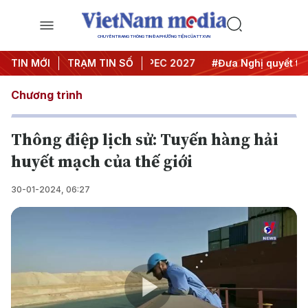
CHUYÊN TRANG THÔNG TIN ĐA PHƯƠNG TIỆN CỦA TTXVN
i nghị Trung ương 3
TIN MỚI
TRẠM TIN SỐ
#APEC 2027
#Đưa Nghị quyết thành
Chương trình
Thông điệp lịch sử: Tuyến hàng hải
huyết mạch của thế giới
30-01-2024, 06:27