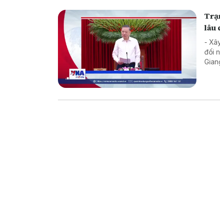
Trạm
lâu 
- Xâ
đối 
Gian
Biển