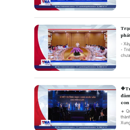
Hàn
Trạm
phát
- Xâ
- Triển
🔶Trạm ti
đảm 
con
🔸 Q
thàn
Xung
triệ