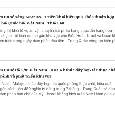
 tin số sáng 6/8/2026: Triển khai hiệu quả Thỏa thuận hợp
 hai Quốc hội Việt Nam - Thái Lan
ảng Trị khởi tố vụ án vận chuyển trái phép hàng chục tấn hàng hóa 
 chục ki-ốt kinh doanh gần khu vực chợ Biên Hoà - Israel và Liban 
tiến triển trong ngày đàm phán đầu tiên - Trung Quốc công bố biện 
 tế đáp trả Mỹ
 tin số tối 5/8: Việt Nam - Hoa Kỳ thúc đẩy hợp tác thực chấ
bình và phát triển khu vực
ệt Nam - Malaysia thúc đẩy hợp tác quốc phòng thực chất, hiệu quả -
ngân sách gần 480 nghìn tỷ đồng trong 7 tháng - Trung Quốc sẽ đáp
biện pháp hạn chế của Mỹ - Israel không kích miền Nam Liban giữa 
phán mới