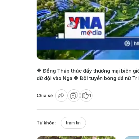
🔷 Đồng Tháp thúc đẩy thương mại biên gi
dữ dội vào Nga 🔷 Đội tuyển bóng đá nữ Tr
Chia sẻ
1
Từ khóa:
trạm tin