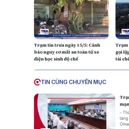
Trạm tin trưa ngày 15/5: Cảnh
Trạm 
báo nguy cơ mất an toàn từ xe
gọi lậ
điện học sinh độ chế
tái ch
TIN CÙNG CHUYÊN MỤC
Trạm
mạ
- Th
tăng
Oman