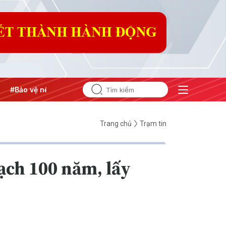
ền tảng tư tưởng của Đảng
#Hội nghị Trung ương 3
Trang chủ
Trạm tin
ạch 100 năm, lấy