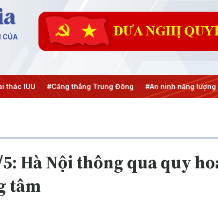
N CỦA
#Căng thẳng Trung Đông
#An ninh năng lượng
#Bảo vệ n
7/5: Hà Nội thông qua quy ho
g tâm