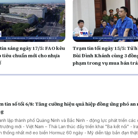
tin sáng ngày 17/5: FAO kêu
Trạm tin tối ngày 15/5: Tử 
p tiêu chuẩn mới cho nhựa
Bùi Đình Khánh cùng 3 đồn
ế
phạm trong vụ mua bán trá
ma túy liên tỉnh
 tin số tối 6/8: Tăng cường hiệu quả hiệp đồng ứng phó an
ng
ành lập thành phố Quảng Ninh và Bắc Ninh - động lực phát triển các
 trưởng mới - Việt Nam – Thái Lan thúc đẩy triển khai "Ba kết nối" - Ir
 thống nhất mở eo biển Hormuz 60 ngày - Mỹ diễn tập bắn đạn thật 