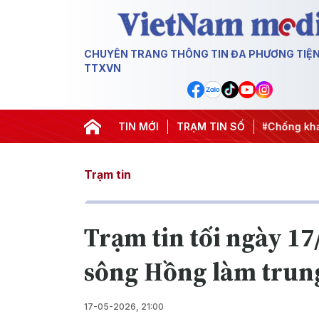
CHUYÊN TRANG THÔNG TIN ĐA PHƯƠNG TIỆ
TTXVN
 động
#Chiến dịch 500 ngày đêm
TIN MỚI
TRẠM TIN SỐ
#Chống khai thác IUU
Trạm tin
Trạm tin tối ngày 1
sông Hồng làm trun
17-05-2026, 21:00