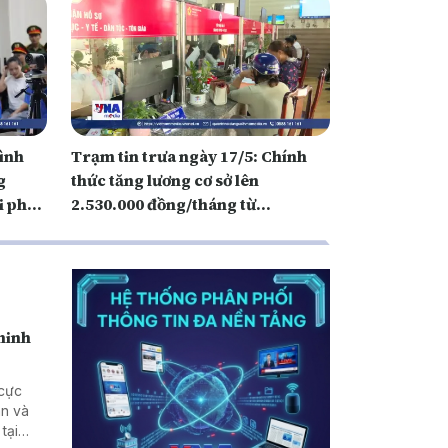
hình
Trạm tin trưa ngày 17/5: Chính
g
thức tăng lương cơ sở lên
i phép
2.530.000 đồng/tháng từ
01/7/2026
 ninh
 cực
an và
tại