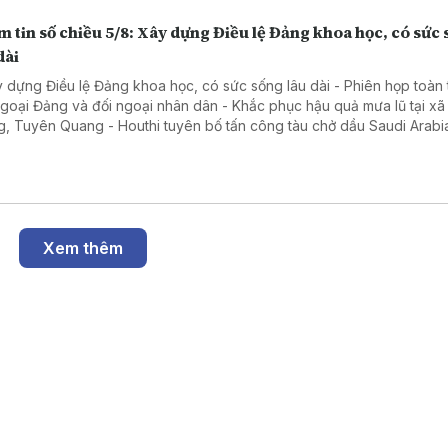
 tin số chiều 5/8: Xây dựng Điều lệ Đảng khoa học, có sức
dài
y dựng Điều lệ Đảng khoa học, có sức sống lâu dài - Phiên họp toàn 
ngoại Đảng và đối ngoại nhân dân - Khắc phục hậu quả mưa lũ tại x
g, Tuyên Quang - Houthi tuyên bố tấn công tàu chở dầu Saudi Arabia
 Đỏ - Hàn Quốc nhấn mạnh duy trì hòa bình trên bán đảo Triều Tiên
Xem thêm