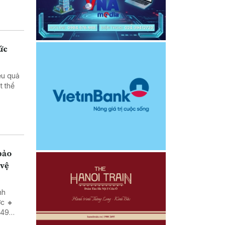
ức
ệu quả
 vệ
nh
ớc 🔸
 49