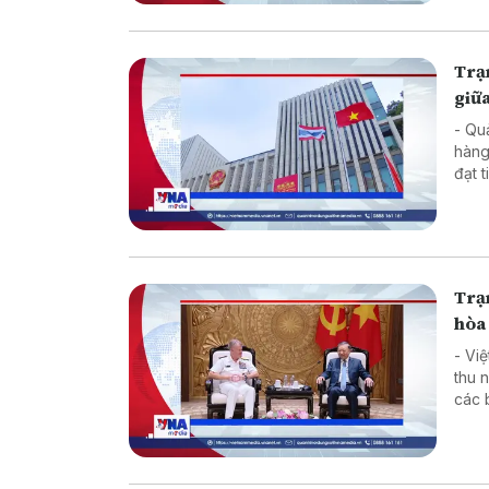
Trạm
giữa
- Qu
hàng
đạt 
kinh
Trạm
hòa 
- Vi
thu 
các 
đàm 