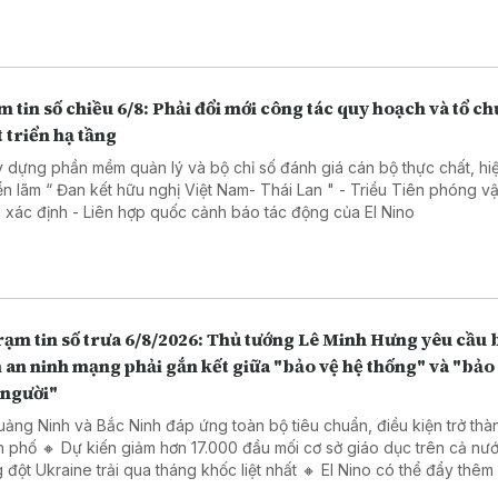
 Quốc
 tin số chiều 6/8: Phải đổi mới công tác quy hoạch và tổ ch
 triển hạ tầng
y dựng phần mềm quản lý và bộ chỉ số đánh giá cán bộ thực chất, hi
 lãm “ Đan kết hữu nghị Việt Nam- Thái Lan " - Triều Tiên phóng vật thể
chưa xác định - Liên hợp quốc cảnh báo tác động của El Nino
n số trưa 6/8/2026: Thủ tướng Lê Minh Hưng yêu cầu bảo
an ninh mạng phải gắn kết giữa "bảo vệ hệ thống" và "bảo
 người"
uảng Ninh và Bắc Ninh đáp ứng toàn bộ tiêu chuẩn, điều kiện trở thà
h phố 🔸 Dự kiến giảm hơn 17.000 đầu mối cơ sở giáo dục trên cả nư
 đột Ukraine trải qua tháng khốc liệt nhất 🔸 El Nino có thể đẩy thêm
u người vào cảnh thiếu lương thực cấp tính