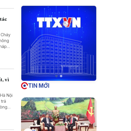
 tác
- Cháy
không
pháp
t, vì
TIN MỚI
 Hà Nội
 trả
vòng