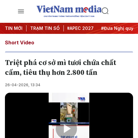
CHUYÊN TRANG THÔNG TIN ĐA PHƯƠNG TIỆN CỦA TTXVN
#Hội nghị Trung ương 3
TIN MỚI
TRẠM TIN SỐ
#APEC 2027
#Đưa Nghị quyết t
Short Video
Triệt phá cơ sở mì tươi chứa chất
cấm, tiêu thụ hơn 2.800 tấn
26-04-2026, 13:34