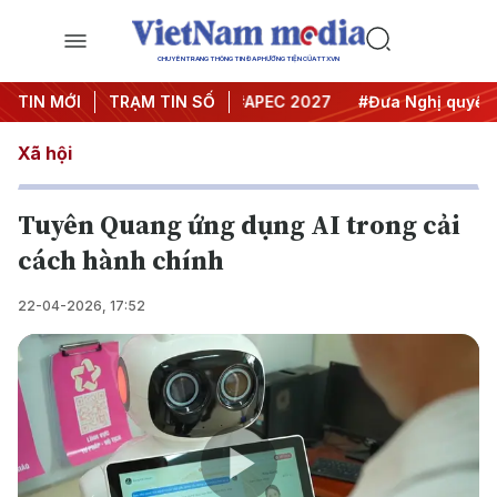
CHUYÊN TRANG THÔNG TIN ĐA PHƯƠNG TIỆN CỦA TTXVN
Hội nghị Trung ương 3
TIN MỚI
TRẠM TIN SỐ
#APEC 2027
#Đưa Nghị quyết thà
Xã hội
Tuyên Quang ứng dụng AI trong cải
cách hành chính
22-04-2026, 17:52