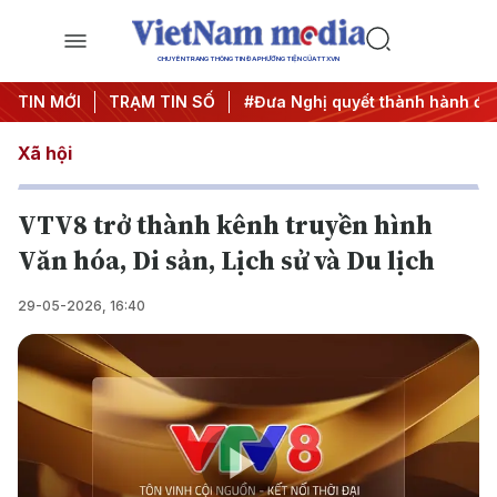
CHUYÊN TRANG THÔNG TIN ĐA PHƯƠNG TIỆN CỦA TTXVN
Trung ương 3
TIN MỚI
TRẠM TIN SỐ
#APEC 2027
#Đưa Nghị quyết thành hành độ
Xã hội
VTV8 trở thành kênh truyền hình
Văn hóa, Di sản, Lịch sử và Du lịch
29-05-2026, 16:40