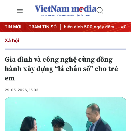
CHUYÊN TRANG THÔNG TIN ĐA PHƯƠNG TIỆN CỦA TTXVN
 thành hành động
TIN MỚI
TRẠM TIN SỐ
#Chiến dịch 500 ngày đêm
#Chống kha
Xã hội
Gia đình và công nghệ cùng đồng
hành xây dựng “lá chắn số” cho trẻ
em
29-05-2026, 15:33