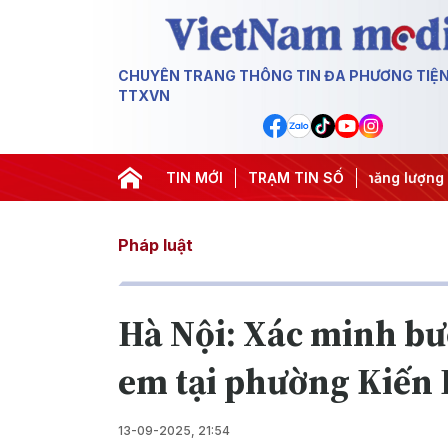
CHUYÊN TRANG THÔNG TIN ĐA PHƯƠNG TIỆ
TTXVN
hác IUU
#Căng thẳng Trung Đông
TIN MỚI
TRẠM TIN SỐ
#An ninh năng lượng
Pháp luật
Hà Nội: Xác minh bư
em tại phường Kiến
13-09-2025, 21:54