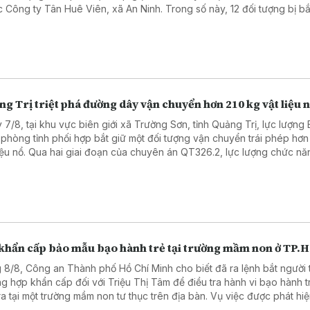
c Công ty Tân Huê Viên, xã An Ninh. Trong số này, 12 đối tượng bị bắ
 7 đối tượng bị cấm đi khỏi nơi cư trú.
g Trị triệt phá đường dây vận chuyển hơn 210 kg vật liệu 
 7/8, tại khu vực biên giới xã Trường Sơn, tỉnh Quảng Trị, lực lượng 
 phòng tỉnh phối hợp bắt giữ một đối tượng vận chuyển trái phép hơn
liệu nổ. Qua hai giai đoạn của chuyên án QT326.2, lực lượng chức n
iữ 2 đối tượng, thu giữ hơn 210 kg vật liệu nổ các loại.
 khẩn cấp bảo mẫu bạo hành trẻ tại trường mầm non ở TP
 8/8, Công an Thành phố Hồ Chí Minh cho biết đã ra lệnh bắt người 
ng hợp khẩn cấp đối với Triệu Thị Tâm để điều tra hành vi bạo hành 
ra tại một trường mầm non tư thục trên địa bàn. Vụ việc được phát hi
đoạn video ghi lại hành vi bạo hành được đăng tải trên mạng xã hội.