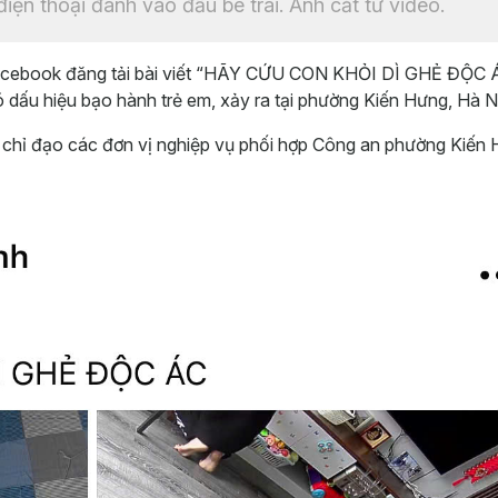
ện thoại đánh vào đầu bé trai. Ảnh cắt từ video.
 Facebook đăng tải bài viết “HÃY CỨU CON KHỎI DÌ GHẺ ĐỘC 
ó dấu hiệu bạo hành trẻ em, xảy ra tại phường Kiến Hưng, Hà N
ã chỉ đạo các đơn vị nghiệp vụ phối hợp Công an phường Kiến