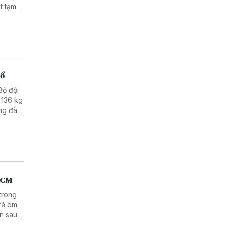
t tạm
nổ
Bộ đội
 136 kg
ăng đã
.HCM
trong
trẻ em
ện sau