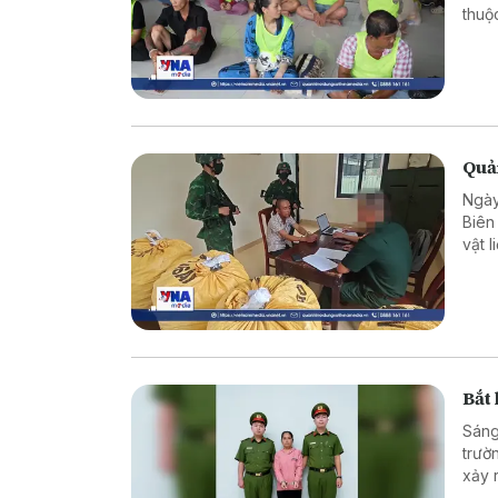
thuộ
giam,
Quản
Ngày
Biên
vật 
bắt g
Bắt
Sáng
trườ
xảy 
khi 