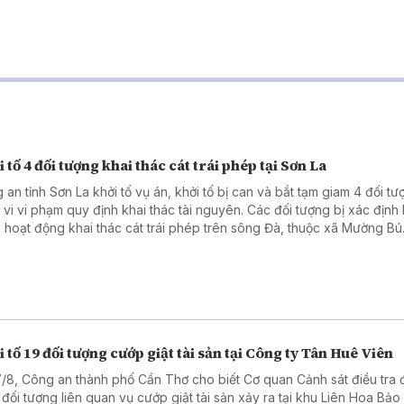
 tố 4 đối tượng khai thác cát trái phép tại Sơn La
 an tỉnh Sơn La khởi tố vụ án, khởi tố bị can và bắt tạm giam 4 đối t
 vi vi phạm quy định khai thác tài nguyên. Các đối tượng bị xác định 
 hoạt động khai thác cát trái phép trên sông Đà, thuộc xã Mường Bú
 tố 19 đối tượng cướp giật tài sản tại Công ty Tân Huê Viên
7/8, Công an thành phố Cần Thơ cho biết Cơ quan Cảnh sát điều tra 
9 đối tượng liên quan vụ cướp giật tài sản xảy ra tại khu Liên Hoa Bả