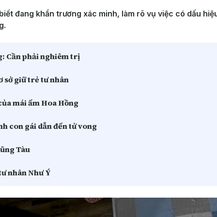
iết đang khẩn trương xác minh, làm rõ vụ việc có dấu hiệ
g.
: Cần phải nghiêm trị
ơ sở giữ trẻ tư nhân
u của mái ấm Hoa Hồng
h con gái dẫn đến tử vong
Vũng Tàu
 tư nhân Như Ý