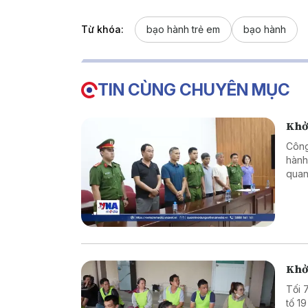
Từ khóa:
bạo hành trẻ em
bạo hành
TIN CÙNG CHUYÊN MỤC
Khởi
Công
hành
quan
Khởi
Tối 
tố 1