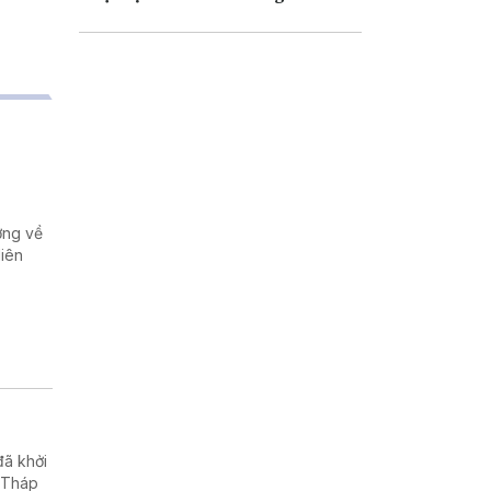
ượng về
liên
.
đã khởi
o Tháp