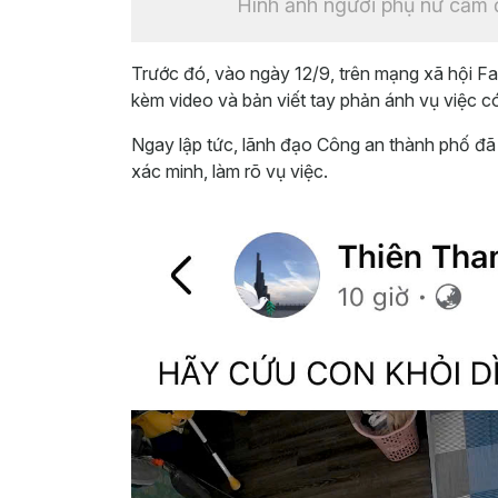
Hình ảnh người phụ nữ cầm đi
Trước đó, vào ngày 12/9, trên mạng xã hội
kèm video và bản viết tay phản ánh vụ việc c
‎Ngay lập tức, lãnh đạo Công an thành phố đ
xác minh, làm rõ vụ việc.