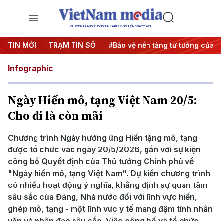
CHUYÊN TRANG THÔNG TIN ĐA PHƯƠNG TIỆN CỦA TTXVN
ông
TIN MỚI
#An ninh năng lượng
TRẠM TIN SỐ
#Bảo vệ nền tảng tư tưởng của Đ
Infographic
Ngày Hiến mô, tạng Việt Nam 20/5:
Cho đi là còn mãi
Chương trình Ngày hưởng ứng Hiến tặng mô, tạng
được tổ chức vào ngày 20/5/2026, gắn với sự kiện
công bố Quyết định của Thủ tướng Chính phủ về
"Ngày hiến mô, tạng Việt Nam". Dự kiến chương trình
có nhiều hoạt động ý nghĩa, khẳng định sự quan tâm
sâu sắc của Đảng, Nhà nước đối với lĩnh vực hiến,
ghép mô, tạng - một lĩnh vực y tế mang đậm tính nhân
văn và nhân đạo sâu sắc. Việc công bố và tổ chức