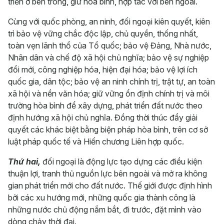
triển ở bên trong, giữ hòa bình, hợp tác với bên ngoài.
Cùng với quốc phòng, an ninh, đối ngoại kiên quyết, kiên
trì bảo vệ vững chắc độc lập, chủ quyền, thống nhất,
toàn vẹn lãnh thổ của Tổ quốc; bảo vệ Đảng, Nhà nước,
Nhân dân và chế độ xã hội chủ nghĩa; bảo vệ sự nghiệp
đổi mới, công nghiệp hóa, hiện đại hóa; bảo vệ lợi ích
quốc gia, dân tộc; bảo vệ an ninh chính trị, trật tự, an toàn
xã hội và nền văn hóa; giữ vững ổn định chính trị và môi
trường hòa bình để xây dựng, phát triển đất nước theo
định hướng xã hội chủ nghĩa. Đồng thời thúc đẩy giải
quyết các khác biệt bằng biện pháp hòa bình, trên cơ sở
luật pháp quốc tế và Hiến chương Liên hợp quốc.
Thứ hai,
đối ngoại là động lực tạo dựng các điều kiện
thuận lợi, tranh thủ nguồn lực bên ngoài và mở ra không
gian phát triển mới cho đất nước. Thế giới được định hình
bởi các xu hướng mới, những quốc gia thành công là
những nước chủ động nắm bắt, đi trước, đặt mình vào
dòng chảy thời đại.