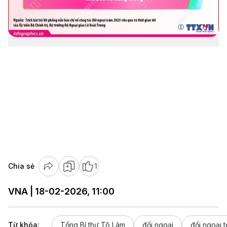
Chia sẻ
1
VNA | 18-02-2026, 11:00
Từ khóa:
Tổng Bí thư Tô Lâm
đối ngoại
đối ngoại 