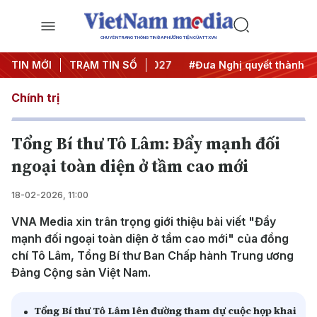
CHUYÊN TRANG THÔNG TIN ĐA PHƯƠNG TIỆN CỦA TTXVN
 Trung ương 3
TIN MỚI
TRẠM TIN SỐ
#APEC 2027
#Đưa Nghị quyết thành hành 
Chính trị
Tổng Bí thư Tô Lâm: Đẩy mạnh đối
ngoại toàn diện ở tầm cao mới
18-02-2026, 11:00
VNA Media xin trân trọng giới thiệu bài viết "Đẩy
mạnh đối ngoại toàn diện ở tầm cao mới" của đồng
chí Tô Lâm, Tổng Bí thư Ban Chấp hành Trung ương
Đảng Cộng sản Việt Nam.
Tổng Bí thư Tô Lâm lên đường tham dự cuộc họp khai