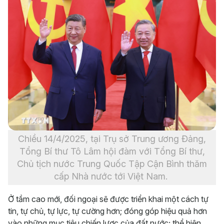
Chiều 14/4/2025, tại Trụ sở Trung ương Đảng,
Tổng Bí thư Tô Lâm hội đàm với Tổng Bí thư,
Chủ tịch nước Trung Quốc Tập Cận Bình thăm
cấp Nhà nước tới Việt Nam.
Ở tầm cao mới, đối ngoại sẽ được triển khai một cách tự
tin, tự chủ, tự lực, tự cường hơn; đóng góp hiệu quả hơn
vào những mục tiêu chiến lược của đất nước; thể hiện