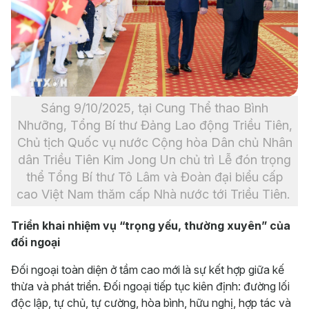
Sáng 9/10/2025, tại Cung Thể thao Bình
Nhưỡng, Tổng Bí thư Đảng Lao động Triều Tiên,
Chủ tịch Quốc vụ nước Cộng hòa Dân chủ Nhân
dân Triều Tiên Kim Jong Un chủ trì Lễ đón trọng
thể Tổng Bí thư Tô Lâm và Đoàn đại biểu cấp
cao Việt Nam thăm cấp Nhà nước tới Triều Tiên.
Triển khai nhiệm vụ “trọng yếu, thường xuyên” của
đối ngoại
Đối ngoại toàn diện ở tầm cao mới là sự kết hợp giữa kế
thừa và phát triển. Đối ngoại tiếp tục kiên định: đường lối
độc lập, tự chủ, tự cường, hòa bình, hữu nghị, hợp tác và