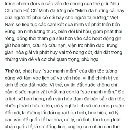
trách nhiệm đối với các vấn đề chung của thế giới. Như
Chủ tịch Hồ Chí Minh đã từng nói “Mình đã hưởng cái hay
của người thì phải có cái hay cho người ta hưởng,” Việt
Nam sẽ tiếp tục các cam kết của mình về phát triển bền
vững, an ninh lương thực, biến đổi khí hậu, giảm phát thải
ròng; đồng thời tham gia sâu hơn vào các hoạt động gìn
giữ hòa bình, cứu hộ cứu nạn, viện trợ nhân đạo, trung
gian, hòa giải và phát huy vai trò nòng cốt, dẫn dắt trong
những vấn đề và cơ chế quan trọng, phù hợp.
Thứ tư,
phát huy “sức mạnh mềm” của dân tộc tương
xứng với tầm vóc lịch sử và văn hóa, vị thế chính trị và
kinh tế của đất nước. Vị thế, uy tín đất nước không chỉ
nằm ở sức mạnh vật chất mà còn là “sức mạnh mềm.” Đó
là lịch sử hào hùng, nền văn hóa đậm đà bản sắc dân tộc,
những thành tựu to lớn, có ý nghĩa lịch sử của công cuộc
đổi mới, là đường lối đối ngoại hòa bình, hòa hiếu, xử lý
các vấn đề quốc tế hài hòa, có lý, có tình, tôn trọng luật
pháp quốc tế, là sự đồng tình, ủng hộ của nhân dân thế