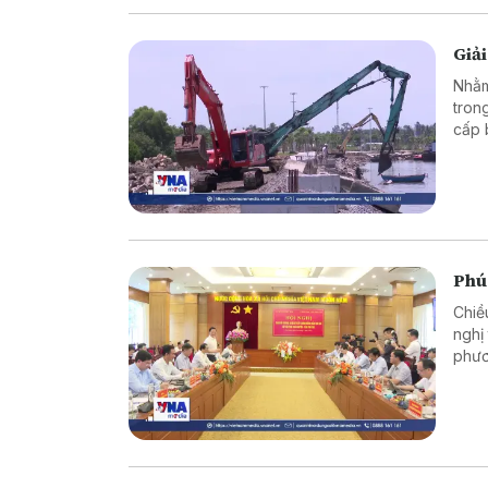
Giả
Nhằm
tron
cấp 
trọn
cầu 
Phú
Chiề
nghị
phươ