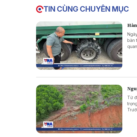
TIN CÙNG CHUYÊN MỤC
Hàng
Ngày
bàn 
quan
làm 
Nguy
Từ đ
trọng
Trướ
soát