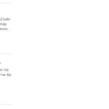
hổ biến
 pháp
 nhóm
ứng nhu
o
ức hội
hai địa