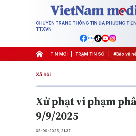
CHUYÊN TRANG THÔNG TIN ĐA PHƯƠNG TIỆ
TTXVN
#Căng thẳng Trung Đông
TIN MỚI
#An ninh năng lượng
TRẠM TIN SỐ
#Bảo vệ nề
Xã hội
Xử phạt vi phạm phân
9/9/2025
08-09-2025, 21:37