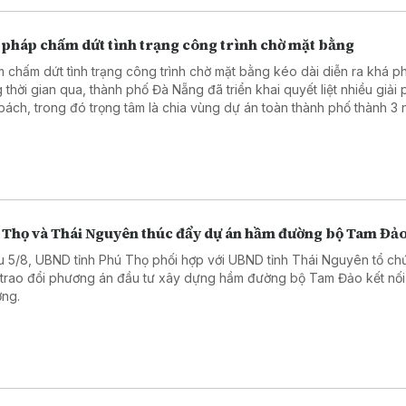
i pháp chấm dứt tình trạng công trình chờ mặt bằng
 chấm dứt tình trạng công trình chờ mặt bằng kéo dài diễn ra khá p
g thời gian qua, thành phố Đà Nẵng đã triển khai quyết liệt nhiều giải
bách, trong đó trọng tâm là chia vùng dự án toàn thành phố thành 3
g yếu để tháo gỡ những vướng mắc, đẩy nhanh tiến độ đền bù, đáp 
cung cấp mặt bằng sạch cho nhà đầu tư.
 Thọ và Thái Nguyên thúc đẩy dự án hầm đường bộ Tam Đả
u 5/8, UBND tỉnh Phú Thọ phối hợp với UBND tỉnh Thái Nguyên tổ ch
 trao đổi phương án đầu tư xây dựng hầm đường bộ Tam Đảo kết nối 
ng.