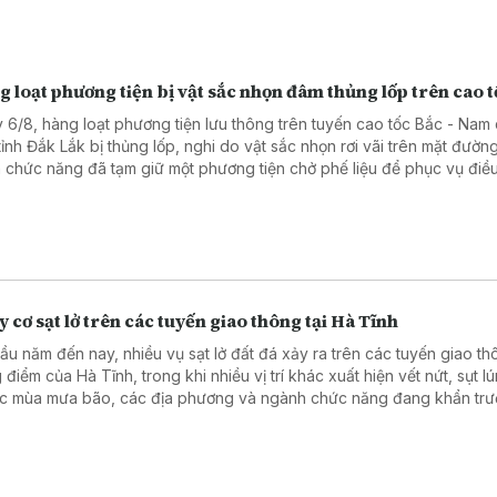
 loạt phương tiện bị vật sắc nhọn đâm thủng lốp trên cao t
 6/8, hàng loạt phương tiện lưu thông trên tuyến cao tốc Bắc - Nam 
tỉnh Đắk Lắk bị thủng lốp, nghi do vật sắc nhọn rơi vãi trên mặt đườn
 chức năng đã tạm giữ một phương tiện chở phế liệu để phục vụ điều
rõ nguyên nhân vụ việc.
 cơ sạt lở trên các tuyến giao thông tại Hà Tĩnh
ầu năm đến nay, nhiều vụ sạt lở đất đá xảy ra trên các tuyến giao t
 điểm của Hà Tĩnh, trong khi nhiều vị trí khác xuất hiện vết nứt, sụt lú
c mùa mưa bão, các địa phương và ngành chức năng đang khẩn trư
, xử lý các điểm xung yếu để bảo đảm an toàn giao thông.