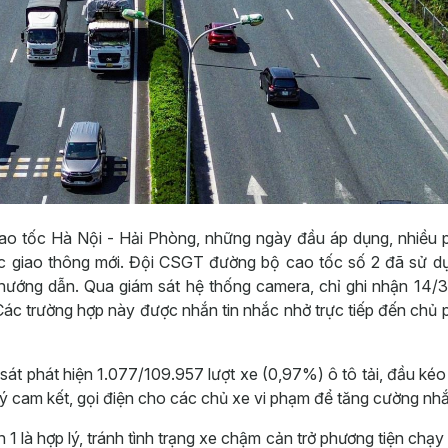
cao tốc Hà Nội - Hải Phòng, những ngày đầu áp dụng, nhiều
ức giao thông mới. Đội CSGT đường bộ cao tốc số 2 đã sử d
, hướng dẫn. Qua giám sát hệ thống camera, chỉ ghi nhận 14/
ác trường hợp này được nhắn tin nhắc nhở trực tiếp đến chủ
sát phát hiện 1.077/109.957 lượt xe (0,97%) ô tô tải, đầu kéo
 ký cam kết, gọi điện cho các chủ xe vi phạm để tăng cường nh
àn 1 là hợp lý, tránh tình trạng xe chậm cản trở phương tiện chạy