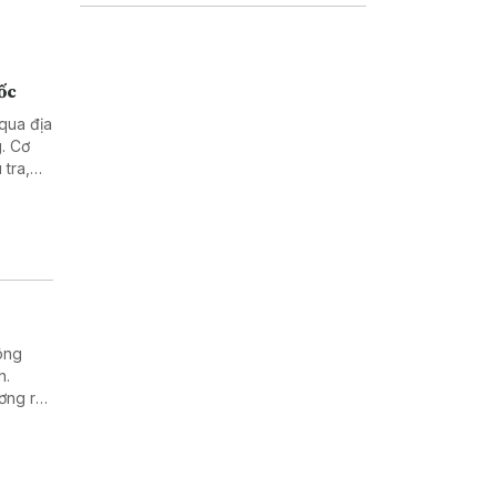
ốc
qua địa
g. Cơ
 tra,
hông
n.
ơng rà