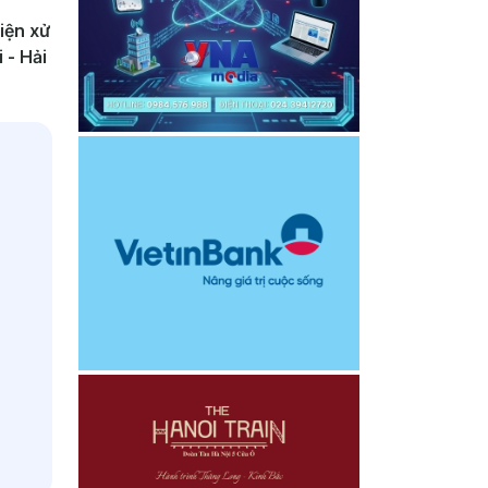
iện xử
 - Hải