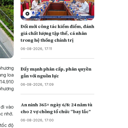
Đổi mới công tác kiểm điểm, đánh
giá chất lượng tập thể, cá nhân
trong hệ thống chính trị
06-08-2026, 17:11
 phương
Đẩy mạnh phân cấp, phân quyền
ụng loa
gắn với nguồn lực
314.910
06-08-2026, 17:09
 phương
An ninh 365+ ngày 6/8: 24 năm tù
 đi vào
cho 2 vợ chồng tổ chức “bay lắc”
ắc nhở.
06-08-2026, 17:00
 tốc độ