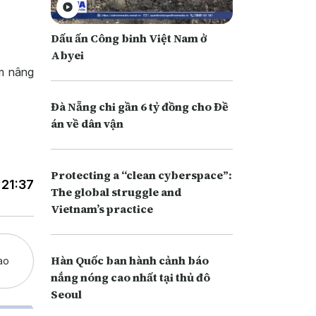
Dấu ấn Công binh Việt Nam ở
Abyei
ằm nâng
Đà Nẵng chi gần 6 tỷ đồng cho Đề
án về dân vận
Protecting a “clean cyberspace”:
 21:37
The global struggle and
Vietnam’s practice
Hàn Quốc ban hành cảnh báo
ao
nắng nóng cao nhất tại thủ đô
Seoul