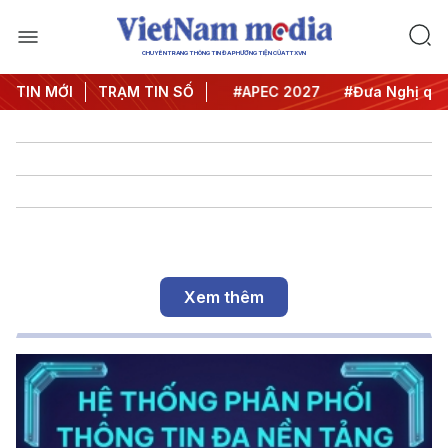
CHUYÊN TRANG THÔNG TIN ĐA PHƯƠNG TIỆN CỦA TTXVN
TIN MỚI
#Hội nghị Trung ương 3
TRẠM TIN SỐ
#APEC 2027
#Đưa Nghị quyế
Xem thêm