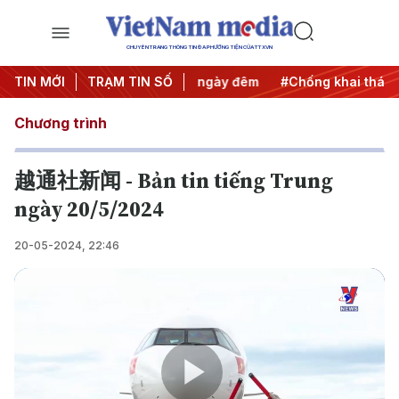
CHUYÊN TRANG THÔNG TIN ĐA PHƯƠNG TIỆN CỦA TTXVN
 động
TIN MỚI
#Chiến dịch 500 ngày đêm
TRẠM TIN SỐ
#Chống khai thác IUU
Chương trình
越通社新闻 - Bản tin tiếng Trung
ngày 20/5/2024
20-05-2024, 22:46