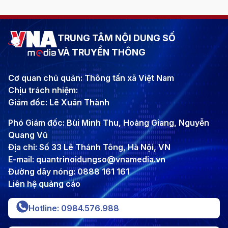
TRUNG TÂM NỘI DUNG SỐ
VÀ TRUYỀN THÔNG
Cơ quan chủ quản: Thông tấn xã Việt Nam
Chịu trách nhiệm:
Giám đốc: Lê Xuân Thành
Phó Giám đốc: Bùi Minh Thu, Hoàng Giang, Nguyễn
Quang Vũ
Địa chỉ: Số 33 Lê Thánh Tông, Hà Nội, VN
E-mail: quantrinoidungso@vnamedia.vn
Đường dây nóng: 0888 161 161
Liên hệ quảng cáo
Hotline: 0984.576.988